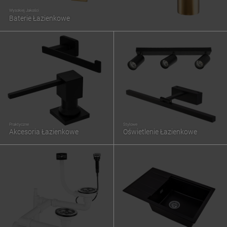
Wysokiej Jakości
Baterie Łazienkowe
Praktyczne
Stylowe
Akcesoria Łazienkowe
Oświetlenie Łazienkowe