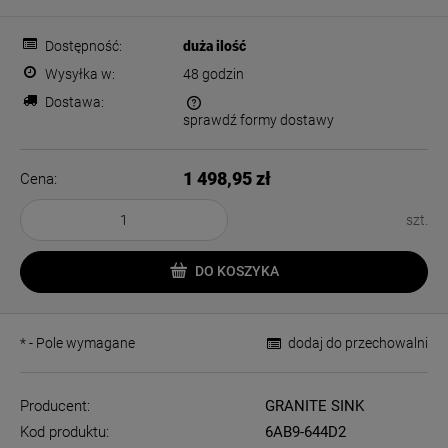
Dostępność:
duża ilość
Wysyłka w:
48 godzin
Dostawa:
sprawdź formy dostawy
Cena nie zawiera ewentualnych kosztów płatności
1 498,95 zł
Cena:
szt.
DO KOSZYKA
*
- Pole wymagane
dodaj do przechowalni
Producent:
GRANITE SINK
Kod produktu:
6AB9-644D2