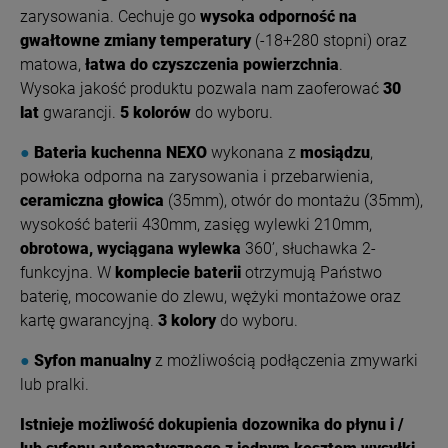
zarysowania. Cechuje go
wysoka odporność na
gwałtowne zmiany temperatury
(-18+280 stopni) oraz
matowa,
łatwa do czyszczenia powierzchnia
.
Wysoka jakość produktu pozwala nam zaoferować
30
lat
gwarancji.
5 kolorów
do wyboru.
●
Bateria kuchenna NEXO
wykonana z
mosiądzu
,
powłoka odporna na zarysowania i przebarwienia,
ceramiczna głowica
(35mm), otwór do montażu (35mm),
wysokość baterii 430mm, zasięg wylewki 210mm,
obrotowa, wyciągana wylewka
360’, słuchawka 2-
funkcyjna. W
komplecie baterii
otrzymują Państwo
baterię, mocowanie do zlewu, wężyki montażowe oraz
kartę gwarancyjną.
3 kolory
do wyboru.
●
Syfon manualny
z możliwością podłączenia zmywarki
lub pralki.
Istnieje możliwość dokupienia dozownika do płynu i /