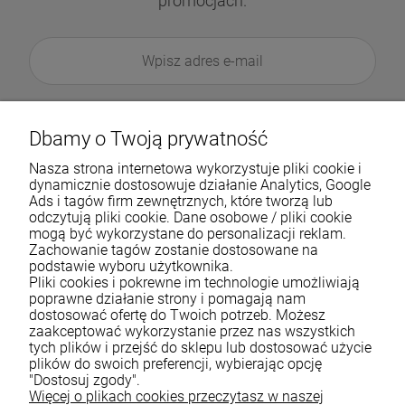
promocjach.
Dbamy o Twoją prywatność
Nasza strona internetowa wykorzystuje pliki cookie i
dynamicznie dostosowuje działanie Analytics, Google
Ads i tagów firm zewnętrznych, które tworzą lub
odczytują pliki cookie. Dane osobowe / pliki cookie
mogą być wykorzystane do personalizacji reklam.
Zachowanie tagów zostanie dostosowane na
podstawie wyboru użytkownika.
Pliki cookies i pokrewne im technologie umożliwiają
Pomoc
poprawne działanie strony i pomagają nam
dostosować ofertę do Twoich potrzeb. Możesz
zaakceptować wykorzystanie przez nas wszystkich
Moje konto
tych plików i przejść do sklepu lub dostosować użycie
plików do swoich preferencji, wybierając opcję
Płatności i dostawa
"Dostosuj zgody".
Więcej o plikach cookies przeczytasz w naszej