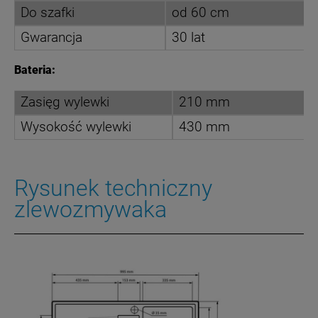
Do szafki
od 60 cm
Gwarancja
30 lat
Bateria:
Zasięg wylewki
210 mm
Wysokość wylewki
430 mm
Rysunek techniczny
zlewozmywaka