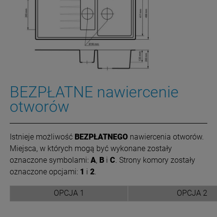
BEZPŁATNE nawiercenie
otworów
Istnieje możliwość
BEZPŁATNEGO
nawiercenia otworów.
Miejsca, w których mogą być wykonane zostały
oznaczone symbolami:
A
,
B
i
C
. Strony komory zostały
oznaczone opcjami:
1
i
2
.
OPCJA 1
OPCJA 2