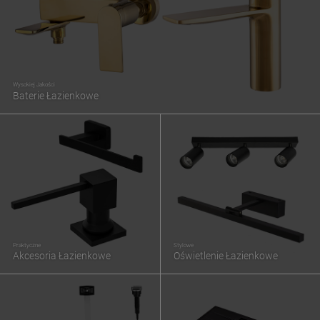
Wysokiej Jakości
Baterie Łazienkowe
Praktyczne
Stylowe
Akcesoria Łazienkowe
Oświetlenie Łazienkowe