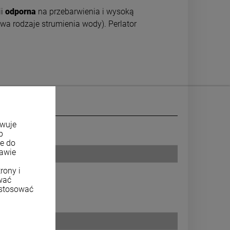
i
odporna
na przebarwienia i wysoką
a rodzaje strumienia wody). Perlator
owuje
b
ne do
tawie
rony i
wać
ostosować