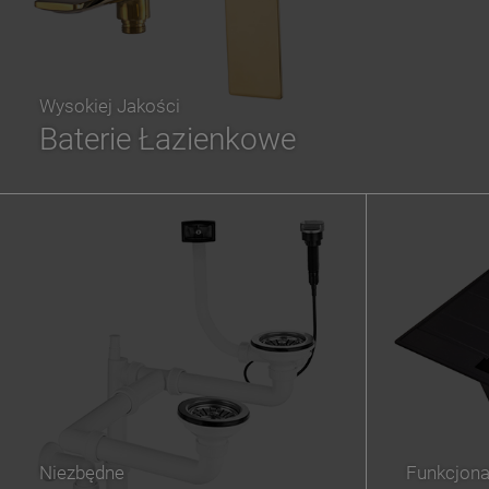
Wysokiej Jakości
Baterie Łazienkowe
Niezbędne
Funkcjona