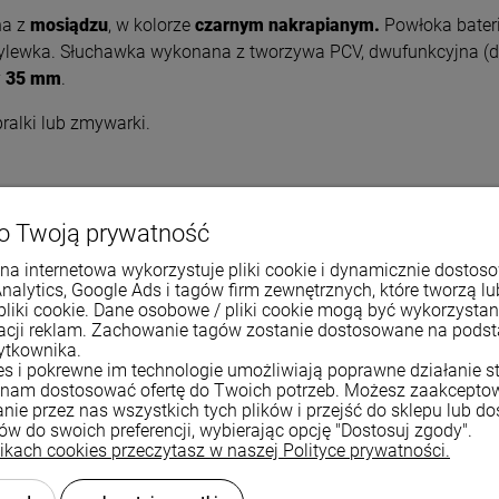
na z
mosiądzu
, w kolorze
czarnym nakrapianym.
Powłoka
bateri
ylewka. Słuchawka wykonana z tworzywa PCV, dwufunkcyjna (dw
y
35 mm
.
ralki lub zmywarki.
o Twoją prywatność
na internetowa wykorzystuje pliki cookie i dynamicznie dostos
Analytics, Google Ads i tagów firm zewnętrznych, które tworzą lu
pliki cookie. Dane osobowe / pliki cookie mogą być wykorzysta
zacji reklam. Zachowanie tagów zostanie dostosowane na pods
50 cm x 34 cm x 31 cm
ytkownika.
ies i pokrewne im technologie umożliwiają poprawne działanie st
nam dostosować ofertę do Twoich potrzeb. Możesz zaakcepto
nie przez nas wszystkich tych plików i przejść do sklepu lub d
ków do swoich preferencji, wybierając opcję "Dostosuj zgody".
likach cookies przeczytasz w naszej Polityce prywatności.
180 mm