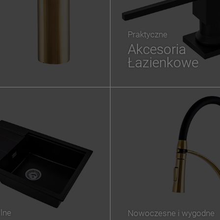
Praktyczne
Akcesoria
Łazienkowe
lne
Nowoczesne i wygodne