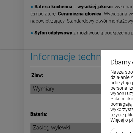
●
B
ateria kuchenna
o
wysokiej jakości
, wykona
temperaturę.
Ceramiczna głowica
. Wyciągana w
napowietrzający. Standardowy otwór montażow
●
Syfon odpływowy
z możliwością podłączenia p
Informacje techniczne
Dbamy 
Nasza stro
Zlew:
działanie 
odczytują 
personali
Wymiary
wyboru uż
Pliki cook
pomagają 
wykorzysta
Bateria:
użycie pli
Więcej o p
Zasięg wylewki