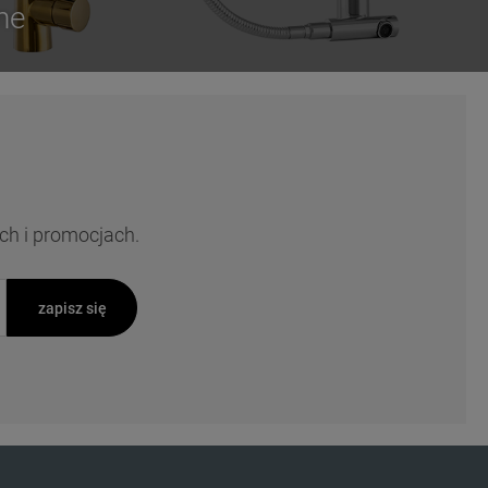
ne
ch i promocjach.
zapisz się