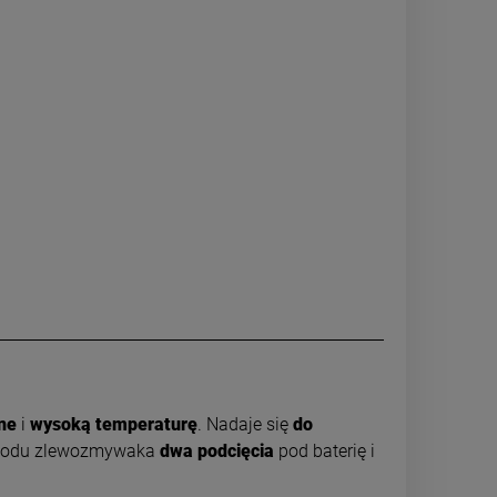
ne
i
wysoką temperaturę
. Nadaje się
do
d spodu zlewozmywaka
dwa podcięcia
pod baterię i