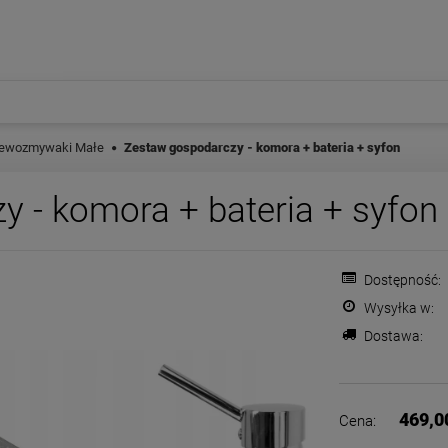
lewozmywaki Małe
Zestaw gospodarczy - komora + bateria + syfon
 - komora + bateria + syfon
Dostępność:
Wysyłka w:
Dostawa:
Cena nie zawiera ewentualnych
płatności
469,0
Cena: