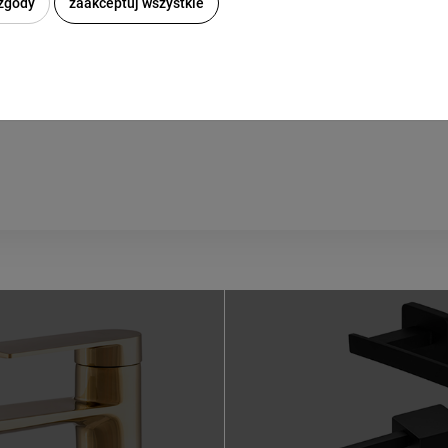
 zgody
zaakceptuj wszystkie
175 mm
wiera ewentualnych kosztów