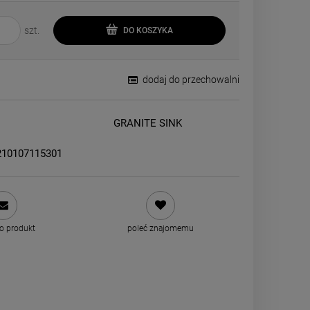
szt.
DO KOSZYKA
dodaj do przechowalni
GRANITE SINK
210107115301
 o produkt
poleć znajomemu