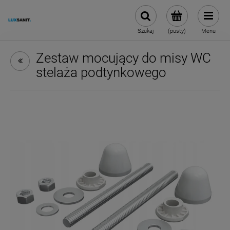
Szukaj
(pusty)
Menu
Zestaw mocujący do misy WC
stelaża podtynkowego