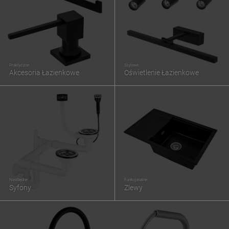
Praktyczne
Stylowe
Akcesoria Łazienkowe
Oświetlenie Łazienkowe
Niezbędne
Funkcjonalne
Syfony
Zlewy