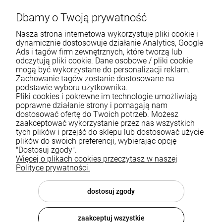
Dbamy o Twoją prywatność
Nasza strona internetowa wykorzystuje pliki cookie i
dynamicznie dostosowuje działanie Analytics, Google
Ads i tagów firm zewnętrznych, które tworzą lub
odczytują pliki cookie. Dane osobowe / pliki cookie
mogą być wykorzystane do personalizacji reklam.
Zachowanie tagów zostanie dostosowane na
podstawie wyboru użytkownika.
Pliki cookies i pokrewne im technologie umożliwiają
Pomoc
poprawne działanie strony i pomagają nam
dostosować ofertę do Twoich potrzeb. Możesz
zaakceptować wykorzystanie przez nas wszystkich
Moje konto
tych plików i przejść do sklepu lub dostosować użycie
plików do swoich preferencji, wybierając opcję
Płatności i dostawa
"Dostosuj zgody".
Więcej o plikach cookies przeczytasz w naszej
Informacje
Polityce prywatności.
O nas
dostosuj zgody
zaakceptuj wszystkie