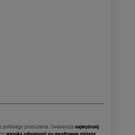
z polskiego producenta. Gwarancja
najwyższej
 go
wysoka odporność na gwałtowne zmiany