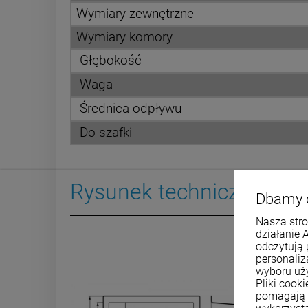
Wymiary zewnętrzne
Wymiary komory
Głębokość
Waga
Średnica odpływu
Do szafki
Rysunek techniczny
Dbamy 
Nasza stro
działanie 
odczytują 
personali
wyboru uż
Pliki cook
pomagają 