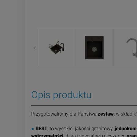
Opis produktu
Przygotowaliśmy dla Państwa
zestaw,
w skład k
●
BEST
, to wysokiej jakości granitowy,
jednokom
wytrzymałości
, dzięki specjalnej mieszance
gran