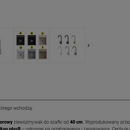
tórego wchodzą:
orowy
zlewozmywak do szafki od
40 cm
. Wyprodukowany prze
itan plusR
– odpornej na przebarwienia i zarysowania. Cechuje