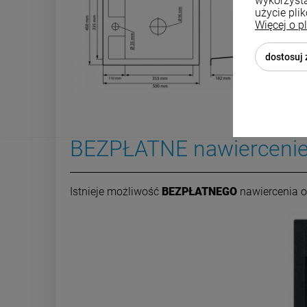
wykorzysta
użycie pli
Więcej o p
dostosuj
BEZPŁATNE nawierceni
Istnieje możliwość
BEZPŁATNEGO
nawiercenia o