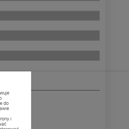
owuje
b
ne do
tawie
rony i
wać