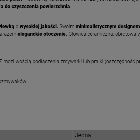
wa do czyszczenia powierzchnia
.
wylewką
o
wysokiej jakości.
Swoim
minimalistycznym designem
 zarazem
eleganckie otoczenie.
Głowica ceramiczna, obrotowa w
możliwością podłączenia zmywarki lub pralki (oszczędność prz
ewozmywaków.
Jedna