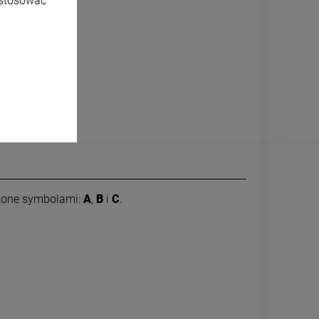
ostosować
czone symbolami:
A
,
B
i
C
.