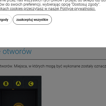
nie przez nas wszystkich tych plików i przejść do sklepu lub d
ków do swoich preferencji, wybierając opcję "Dostosuj zgody".
likach cookies przeczytasz w naszej Polityce prywatności.
 zgody
zaakceptuj wszystkie
e otworów
tworów. Miejsca, w których mogą być wykonane zostały ozna