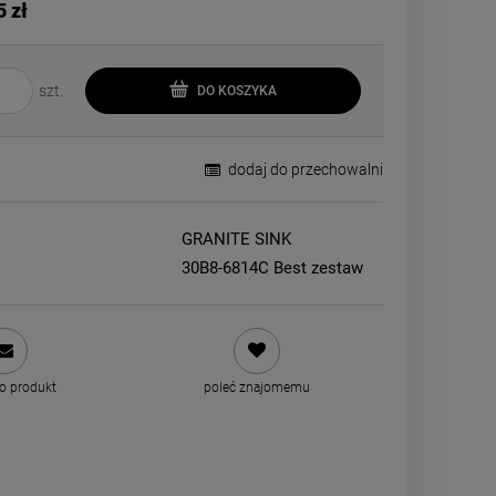
5 zł
szt.
DO KOSZYKA
dodaj do przechowalni
GRANITE SINK
30B8-6814C Best zestaw
 o produkt
poleć znajomemu