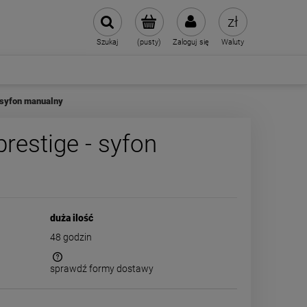
Szukaj
(pusty)
Zaloguj się
Waluty
- syfon manualny
restige - syfon
duża ilość
48 godzin
sprawdź formy dostawy
 kosztów