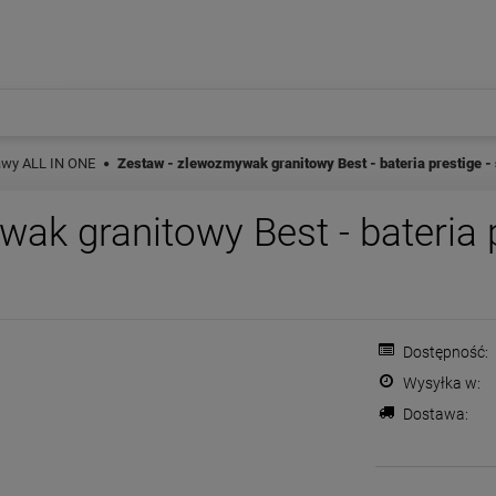
awy ALL IN ONE
Zestaw - zlewozmywak granitowy Best - bateria prestige 
ak granitowy Best - bateria p
Dostępność:
Wysyłka w:
Dostawa:
Cena nie zawiera ewentualnych
płatności