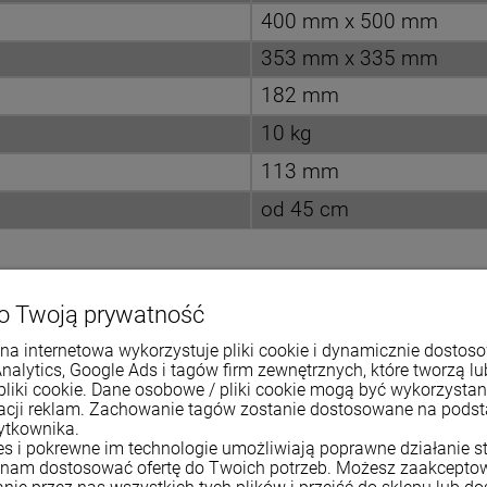
400 mm x 500 mm
353 mm x 335 mm
182 mm
10 kg
113 mm
od 45 cm
o Twoją prywatność
na internetowa wykorzystuje pliki cookie i dynamicznie dostos
Analytics, Google Ads i tagów firm zewnętrznych, które tworzą lu
pliki cookie. Dane osobowe / pliki cookie mogą być wykorzysta
zacji reklam. Zachowanie tagów zostanie dostosowane na pods
ytkownika.
ies i pokrewne im technologie umożliwiają poprawne działanie st
nam dostosować ofertę do Twoich potrzeb. Możesz zaakcepto