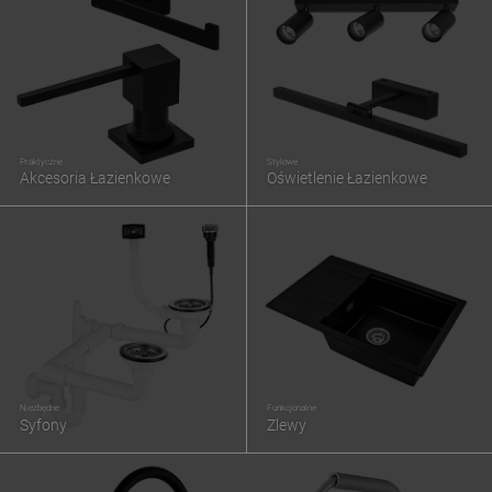
Praktyczne
Stylowe
Akcesoria Łazienkowe
Oświetlenie Łazienkowe
Niezbędne
Funkcjonalne
Syfony
Zlewy