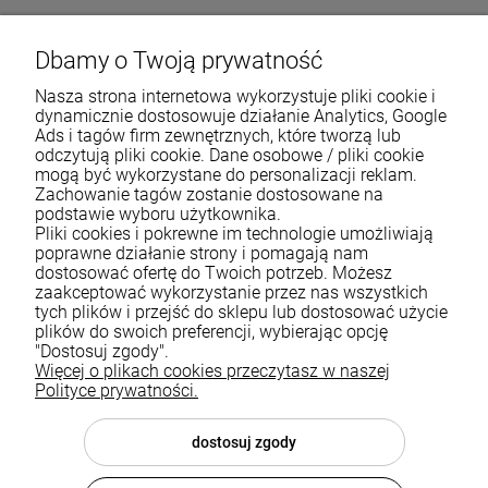
Dbamy o Twoją prywatność
Nasza strona internetowa wykorzystuje pliki cookie i
dynamicznie dostosowuje działanie Analytics, Google
Ads i tagów firm zewnętrznych, które tworzą lub
odczytują pliki cookie. Dane osobowe / pliki cookie
mogą być wykorzystane do personalizacji reklam.
Zachowanie tagów zostanie dostosowane na
podstawie wyboru użytkownika.
Pliki cookies i pokrewne im technologie umożliwiają
Pomoc
poprawne działanie strony i pomagają nam
dostosować ofertę do Twoich potrzeb. Możesz
zaakceptować wykorzystanie przez nas wszystkich
Moje konto
tych plików i przejść do sklepu lub dostosować użycie
plików do swoich preferencji, wybierając opcję
Płatności i dostawa
"Dostosuj zgody".
Więcej o plikach cookies przeczytasz w naszej
Informacje
Polityce prywatności.
O nas
dostosuj zgody