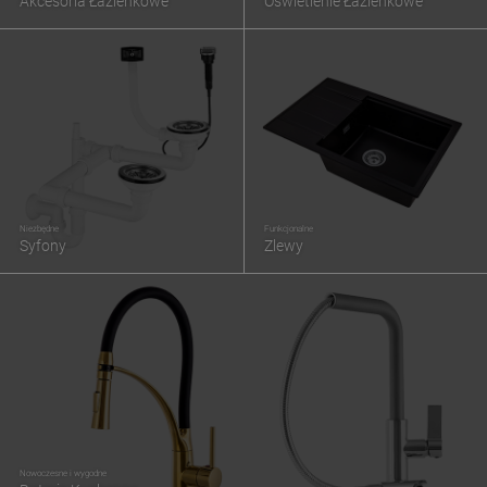
Akcesoria Łazienkowe
Oświetlenie Łazienkowe
Niezbędne
Funkcjonalne
Syfony
Zlewy
Nowoczesne i wygodne