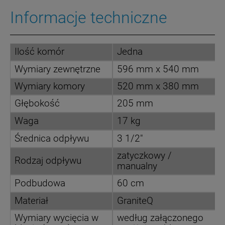
Informacje techniczne
Ilość komór
Jedna
Wymiary zewnętrzne
596 mm x 540 mm
Wymiary komory
520 mm x 380 mm
Głębokość
205 mm
Waga
17 kg
Średnica odpływu
3 1/2"
zatyczkowy /
Rodzaj odpływu
manualny
Podbudowa
60 cm
Materiał
GraniteQ
Wymiary wycięcia w
według załączonego