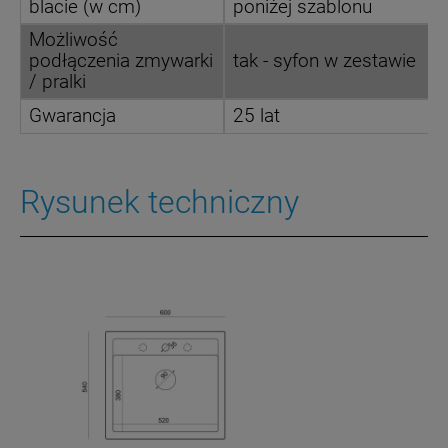
blacie (w cm)
poniżej szablonu
Możliwość
podłączenia zmywarki
tak - syfon w zestawie
/ pralki
Gwarancja
25 lat
Rysunek techniczny