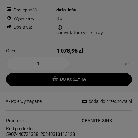
Dostępność:
duża ilość
Wysyłka w:
3 dni
Dostawa:
sprawdź formy dostawy
Cena nie zawiera ewentualnych kosztów płatności
1 078,95 zł
Cena:
szt.
DO KOSZYKA
*
- Pole wymagane
dodaj do przechowalni
Producent:
GRANITE SINK
Kod produktu:
5907440721388_20240313113128