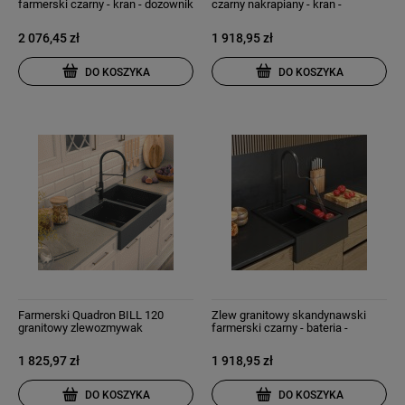
farmerski czarny - kran - dozownik
czarny nakrapiany - kran -
- myjka
dozownik - ociekarka - Tavo
2 076,45 zł
1 918,95 zł
DO KOSZYKA
DO KOSZYKA
Farmerski Quadron BILL 120
Zlew granitowy skandynawski
granitowy zlewozmywak
farmerski czarny - bateria -
kuchenny syfon - 3 kolory
dozownik - ociekarka - zestaw
Tavo
1 825,97 zł
1 918,95 zł
DO KOSZYKA
DO KOSZYKA