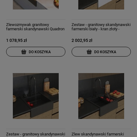
Zlewozmywak granitowy
Zestaw - granitowy skandynawski
farmerski skandynawski Quadron
farmerski biały - kran złoty -
Bill 110 czarny
dozownik
1 078,95 zł
2 002,95 zł
DO KOSZYKA
DO KOSZYKA
Zestaw - granitowy skandynawski
Zlew skandynawski farmerski