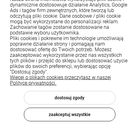
dynamicznie dostosowuje działanie Analytics, Google
Ads i tagów firm zewnętrznych, które tworzą lub
odczytują pliki cookie. Dane osobowe / pliki cookie
mogą być wykorzystane do personalizacji reklam.
Zachowanie tagów zostanie dostosowane na
podstawie wyboru użytkownika.
Pliki cookies i pokrewne im technologie umożliwiają
Pomoc
poprawne działanie strony i pomagają nam
dostosować ofertę do Twoich potrzeb. Możesz
zaakceptować wykorzystanie przez nas wszystkich
Moje konto
tych plików i przejść do sklepu lub dostosować użycie
plików do swoich preferencji, wybierając opcję
Płatności i dostawa
"Dostosuj zgody".
Więcej o plikach cookies przeczytasz w naszej
Informacje
Polityce prywatności.
O nas
dostosuj zgody
zaakceptuj wszystkie
© 2026 luxsanit.com . Wszelkie prawa zastrzeżone.
Styl graficzny i aplikacje ShopGadget.pl
Sklep internetowy