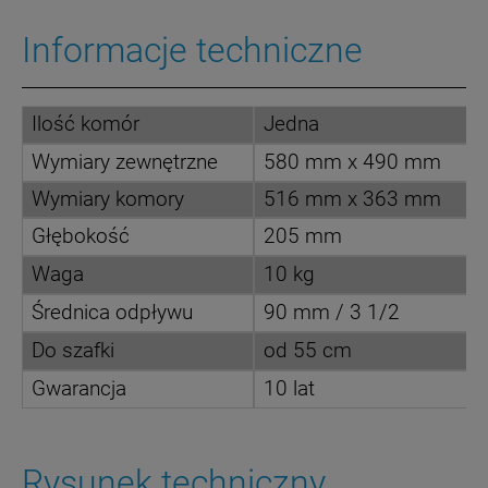
Informacje techniczne
Ilość komór
Jedna
Wymiary zewnętrzne
580 mm x 490 mm
Wymiary komory
516 mm x 363 mm
Głębokość
205 mm
Waga
10 kg
Średnica odpływu
90 mm / 3 1/2
Do szafki
od 55 cm
Gwarancja
10 lat
Rysunek techniczny