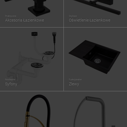
Praktyczne
Stylowe
Akcesoria Łazienkowe
Oświetlenie Łazienkowe
Niezbędne
Funkcjonalne
Syfony
Zlewy