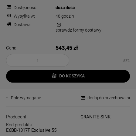
Dostępność:
duża ilość
Wysyłka w:
48 godzin
Dostawa:
sprawdź formy dostawy
Cena nie zawiera ewentualnych kosztów płatności
543,45 zł
Cena:
szt.
DO KOSZYKA
*
- Pole wymagane
dodaj do przechowalni
Producent:
GRANITE SINK
Kod produktu:
E6BB-1317F Exclusive 55