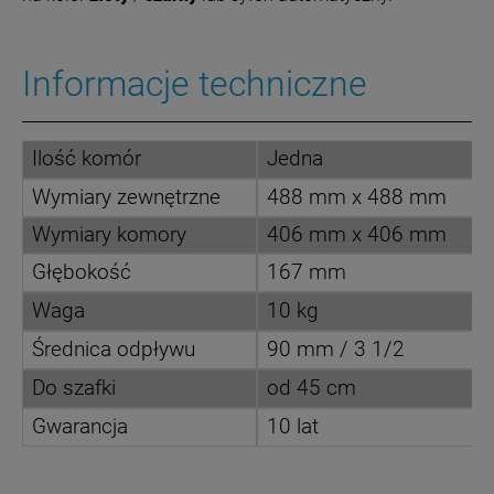
Informacje techniczne
Ilość komór
Jedna
Wymiary zewnętrzne
488 mm x 488 mm
Wymiary komory
406 mm x 406 mm
Głębokość
167 mm
Waga
10 kg
Średnica odpływu
90 mm / 3 1/2
Do szafki
od 45 cm
Gwarancja
10 lat