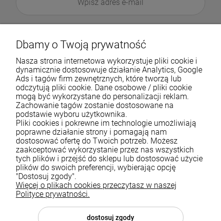
Dbamy o Twoją prywatność
Nasza strona internetowa wykorzystuje pliki cookie i
dynamicznie dostosowuje działanie Analytics, Google
Ads i tagów firm zewnętrznych, które tworzą lub
odczytują pliki cookie. Dane osobowe / pliki cookie
mogą być wykorzystane do personalizacji reklam.
Zachowanie tagów zostanie dostosowane na
podstawie wyboru użytkownika.
Pliki cookies i pokrewne im technologie umożliwiają
Pomoc
poprawne działanie strony i pomagają nam
dostosować ofertę do Twoich potrzeb. Możesz
zaakceptować wykorzystanie przez nas wszystkich
Moje konto
tych plików i przejść do sklepu lub dostosować użycie
plików do swoich preferencji, wybierając opcję
Płatności i dostawa
"Dostosuj zgody".
Więcej o plikach cookies przeczytasz w naszej
Informacje
Polityce prywatności.
O nas
dostosuj zgody