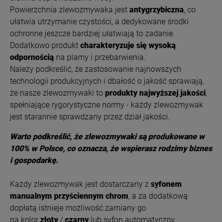
Powierzchnia zlewozmywaka jest
antygrzybiczna
, co
ułatwia utrzymanie czystości, a dedykowane środki
ochronne jeszcze bardziej ułatwiają to zadanie.
Dodatkowo produkt
charakteryzuje się wysoką
odpornością
na plamy i przebarwienia.
Należy podkreślić, że zastosowanie najnowszych
technologii produkcyjnych i dbałość o jakość sprawiają,
że nasze zlewozmywaki to
produkty najwyższej jakości
,
spełniające rygorystyczne normy - każdy zlewozmywak
jest starannie sprawdzany przez dział jakości.
Warto podkreślić, że zlewozmywaki są produkowane w
100% w Polsce, co oznacza, że wspierasz rodzimy biznes
i gospodarkę.
Każdy zlewozmywak jest dostarczany z
syfonem
manualnym przyściennym chrom
, a za dodatkową
dopłatą istnieje możliwość zamiany go
na kolor
złoty
/
czarny
lub syfon automatyczny.