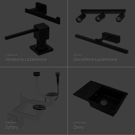
Praktyczne
Stylowe
Akcesoria Łazienkowe
Oświetlenie Łazienkowe
Niezbędne
Funkcjonalne
Syfony
Zlewy