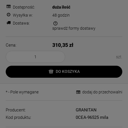
Dostępność:
duża ilość
Wysyłka w:
48 godzin
Dostawa:
sprawdź formy dostawy
Cena nie zawiera ewentualnych kosztów płatności
310,35 zł
Cena:
szt.
DO KOSZYKA
*
- Pole wymagane
dodaj do przechowalni
Producent:
GRANITAN
Kod produktu:
0CEA-96525 mila