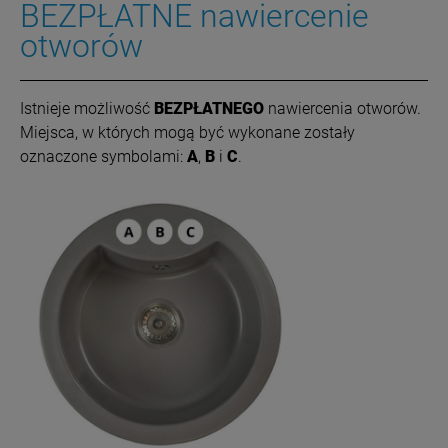
BEZPŁATNE nawiercenie
otworów
Istnieje możliwość
BEZPŁATNEGO
nawiercenia otworów.
Miejsca, w których mogą być wykonane zostały
oznaczone symbolami:
A
,
B
i
C
.