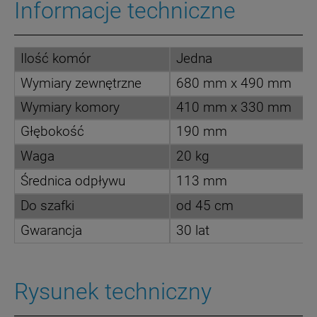
Informacje techniczne
Ilość komór
Jedna
Wymiary zewnętrzne
680 mm x 490 mm
Wymiary komory
410 mm x 330 mm
Głębokość
190 mm
Waga
20 kg
Średnica odpływu
113 mm
Do szafki
od 45 cm
Gwarancja
30 lat
Rysunek techniczny