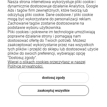
Nasza strona internetowa wykorzystuje pliki cookie i
dynamicznie dostosowuje działanie Analytics, Google
Ads i tagów firm zewnętrznych, które tworzą lub
odczytują pliki cookie. Dane osobowe / pliki cookie
mogą być wykorzystane do personalizacji reklam.
Zachowanie tagów zostanie dostosowane na
podstawie wyboru użytkownika.
Pliki cookies i pokrewne im technologie umożliwiają
Pomoc
poprawne działanie strony i pomagają nam
dostosować ofertę do Twoich potrzeb. Możesz
zaakceptować wykorzystanie przez nas wszystkich
Moje konto
tych plików i przejść do sklepu lub dostosować użycie
plików do swoich preferencji, wybierając opcję
Płatności i dostawa
"Dostosuj zgody".
Więcej o plikach cookies przeczytasz w naszej
Informacje
Polityce prywatności.
O nas
dostosuj zgody
zaakceptuj wszystkie
© 2026 luxsanit.com . Wszelkie prawa zastrzeżone.