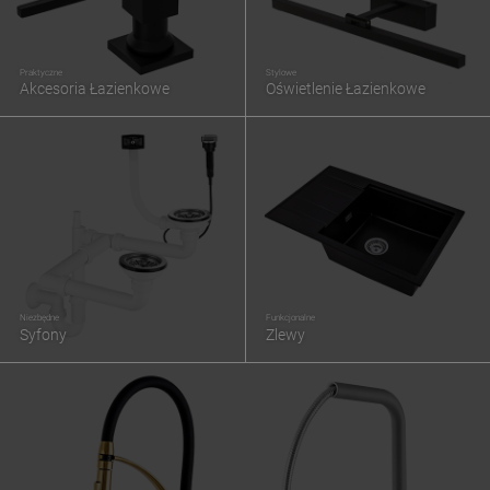
Praktyczne
Stylowe
Akcesoria Łazienkowe
Oświetlenie Łazienkowe
Niezbędne
Funkcjonalne
Syfony
Zlewy