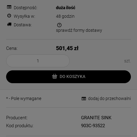
Dostępność:
duża ilość
Wysyłka w:
48 godzin
Dostawa:
sprawdź formy dostawy
Cena nie zawiera ewentualnych kosztów płatności
501,45 zł
Cena:
szt.
DO KOSZYKA
*
- Pole wymagane
dodaj do przechowalni
Producent:
GRANITE SINK
Kod produktu:
903C-93522