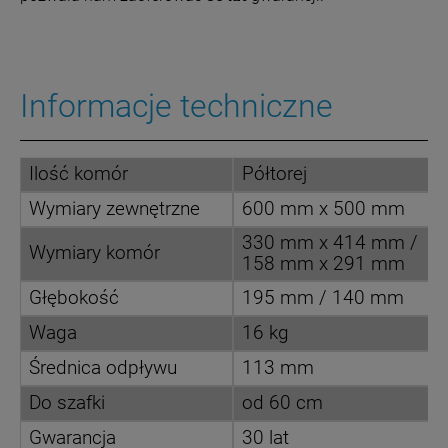
Informacje techniczne
Ilość komór
Półtorej
Wymiary zewnętrzne
600 mm x 500 mm
330 mm x 414 mm /
Wymiary komór
158 mm x 291 mm
Głębokość
195 mm / 140 mm
Waga
16 kg
Średnica odpływu
113 mm
Do szafki
od 60 cm
Gwarancja
30 lat