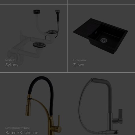
Niezbędne
Funkcjonalne
Syfony
Zlewy
Nowoczesne i wygodne
Baterie Kuchenne