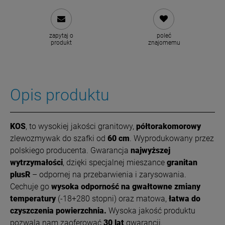
zapytaj o
poleć
produkt
znajomemu
Opis produktu
KOS
, to wysokiej jakości granitowy,
półtorakomorowy
zlewozmywak do szafki od
60 cm
. Wyprodukowany przez
polskiego producenta. Gwarancja
najwyższej
wytrzymałości
, dzięki specjalnej mieszance
granitan
plusR
– odpornej na przebarwienia i zarysowania.
Cechuje go
wysoka odporność na gwałtowne zmiany
temperatury
(-18+280 stopni) oraz matowa,
łatwa do
czyszczenia powierzchnia.
Wysoka jakość produktu
pozwala nam zaoferować
30 lat
gwarancji.