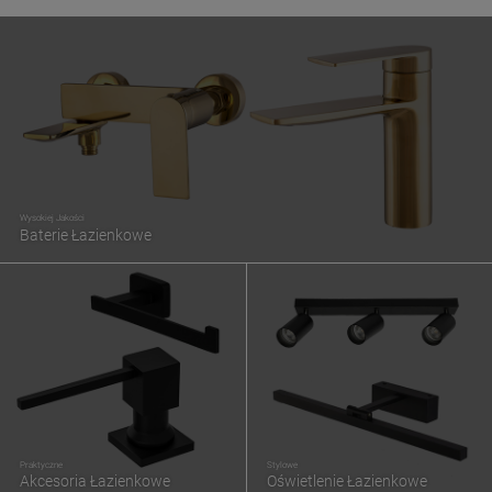
Wysokiej Jakości
Baterie Łazienkowe
Praktyczne
Stylowe
Akcesoria Łazienkowe
Oświetlenie Łazienkowe