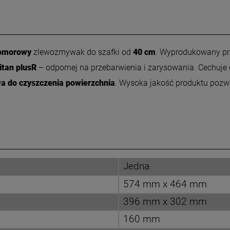
omorowy
zlewozmywak do szafki od
40 cm
. Wyprodukowany pr
itan plusR
– odpornej na przebarwienia i zarysowania. Cechuje
wa do czyszczenia powierzchnia
.
Wysoka jakość produktu poz
Jedna
574 mm x 464 mm
396 mm x 302 mm
160 mm