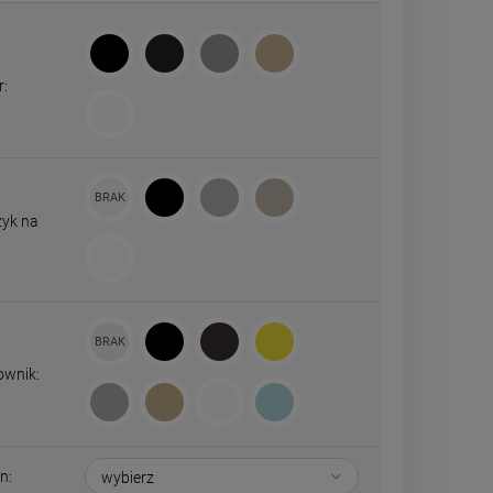
r:
zyk na
ownik:
n: