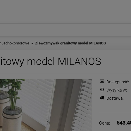
y Jednokomorowe
Zlewozmywak granitowy model MILANOS
itowy model MILANOS
Dostępność:
Wysyłka w:
Dostawa:
Cena nie zawiera ewentualnych
płatności
543,4
Cena: