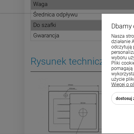
Waga
Średnica odpływu
Do szafki
Dbamy 
Gwarancja
Nasza stro
działanie 
odczytują 
personali
wyboru uż
Rysunek techniczny
Pliki cook
pomagają 
wykorzysta
użycie pli
Więcej o p
BE
dostosuj
Istnie
symbo