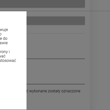
owuje
b
ne do
tawie
rony i
wać
ostosować
których mogą być wykonane zostały oznaczone