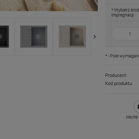
*
Wybierz śro
impregnacji:
*
- Pole wymagan
Producent:
Kod produktu:
zapytaj