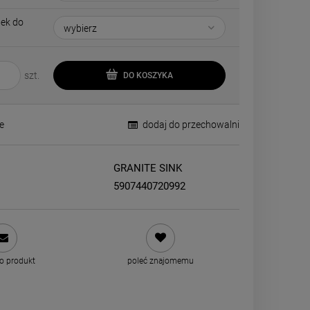
dek do
szt.
DO KOSZYKA
e
dodaj do przechowalni
GRANITE SINK
5907440720992
 o produkt
poleć znajomemu