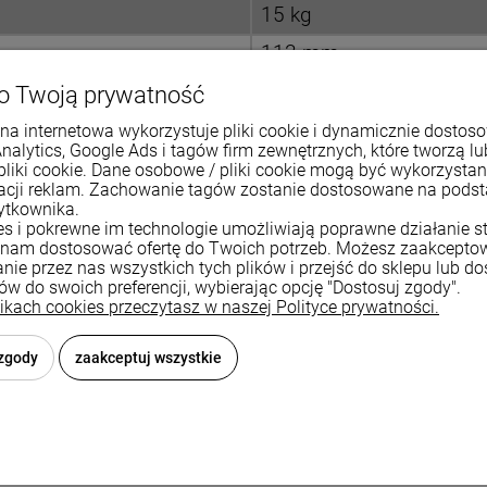
15 kg
113 mm
od 40 cm
o Twoją prywatność
30 lat
na internetowa wykorzystuje pliki cookie i dynamicznie dostos
Analytics, Google Ads i tagów firm zewnętrznych, które tworzą lu
pliki cookie. Dane osobowe / pliki cookie mogą być wykorzysta
zacji reklam. Zachowanie tagów zostanie dostosowane na pods
ytkownika.
ies i pokrewne im technologie umożliwiają poprawne działanie st
nam dostosować ofertę do Twoich potrzeb. Możesz zaakcepto
nie przez nas wszystkich tych plików i przejść do sklepu lub d
ków do swoich preferencji, wybierając opcję "Dostosuj zgody".
likach cookies przeczytasz w naszej Polityce prywatności.
ZPŁATNE nawiercenie otworów
 zgody
zaakceptuj wszystkie
je możliwość
BEZPŁATNEGO
nawiercenia otworów. Miejsca, w 
lami:
A
,
B
i
C
. Strony komory zostały oznaczone opcjami:
1
i
2
.