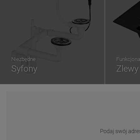
Niezbędne
Funkcjona
Syfony
Zlewy
Podaj swój adre