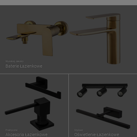
Wysokiej Jakości
Baterie Łazienkowe
Praktyczne
Stylowe
Akcesoria Łazienkowe
Oświetlenie Łazienkowe