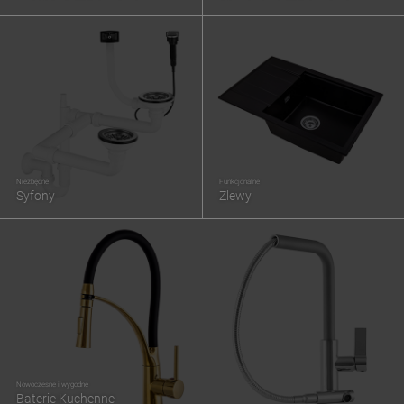
Niezbędne
Funkcjonalne
Syfony
Zlewy
Nowoczesne i wygodne
Baterie Kuchenne