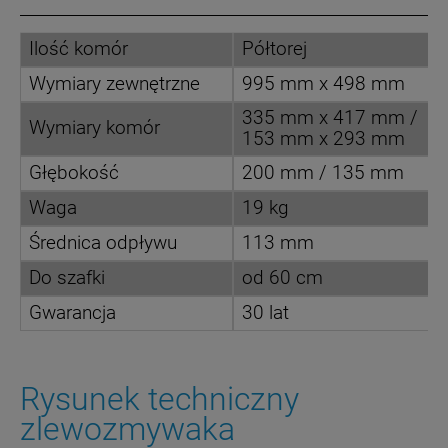
Ilość komór
Półtorej
Wymiary zewnętrzne
995 mm x 498 mm
335 mm x 417 mm /
Wymiary komór
153 mm x 293 mm
Głębokość
200 mm / 135 mm
Waga
19 kg
Średnica odpływu
113 mm
Do szafki
od 60 cm
Gwarancja
30 lat
Rysunek techniczny
zlewozmywaka