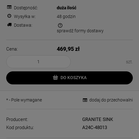
Dostępność:
duża ilość
Wysyłka w:
48 godzin
Dostawa:
sprawdź formy dostawy
Cena nie zawiera ewentualnych kosztów płatności
469,95 zł
Cena:
szt.
DO KOSZYKA
*
- Pole wymagane
dodaj do przechowalni
Producent:
GRANITE SINK
Kod produktu:
A24C-48013