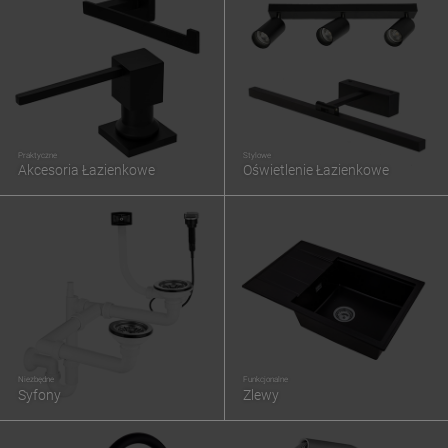
Praktyczne
Stylowe
Akcesoria Łazienkowe
Oświetlenie Łazienkowe
Niezbędne
Funkcjonalne
Syfony
Zlewy