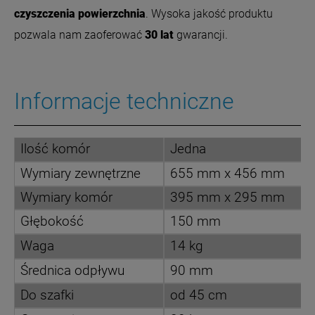
czyszczenia powierzchnia
.
Wysoka jakość produktu
pozwala nam zaoferować
30 lat
gwarancji.
Informacje techniczne
Ilość komór
Jedna
Wymiary zewnętrzne
655 mm x 456 mm
Wymiary komór
395 mm x 295 mm
Głębokość
150 mm
Waga
14 kg
Średnica odpływu
90 mm
Do szafki
od 45 cm