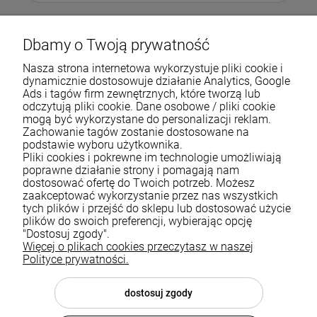
Dbamy o Twoją prywatność
Nasza strona internetowa wykorzystuje pliki cookie i
dynamicznie dostosowuje działanie Analytics, Google
Ads i tagów firm zewnętrznych, które tworzą lub
odczytują pliki cookie. Dane osobowe / pliki cookie
mogą być wykorzystane do personalizacji reklam.
Zachowanie tagów zostanie dostosowane na
podstawie wyboru użytkownika.
Pliki cookies i pokrewne im technologie umożliwiają
Pomoc
poprawne działanie strony i pomagają nam
dostosować ofertę do Twoich potrzeb. Możesz
zaakceptować wykorzystanie przez nas wszystkich
Moje konto
tych plików i przejść do sklepu lub dostosować użycie
plików do swoich preferencji, wybierając opcję
Płatności i dostawa
"Dostosuj zgody".
Więcej o plikach cookies przeczytasz w naszej
Informacje
Polityce prywatności.
O nas
dostosuj zgody