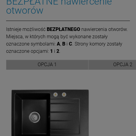
BEZPŁATNE nawiercenie
otworów
Istnieje możliwość
BEZPŁATNEGO
nawiercenia otworów.
Miejsca, w których mogą być wykonane zostały
oznaczone symbolami:
A
,
B
i
C
. Strony komory zostały
oznaczone opcjami:
1
i
2
.
OPCJA 1
OPCJA 2