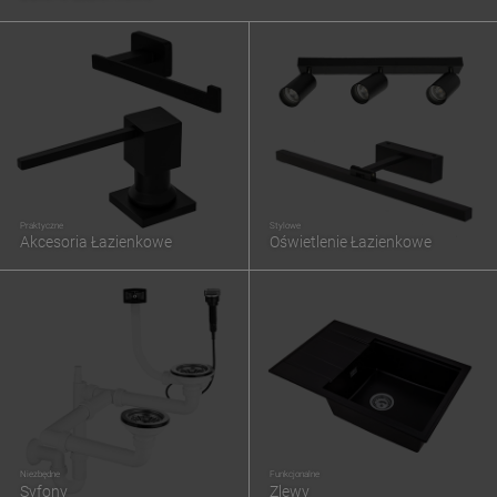
Praktyczne
Stylowe
Akcesoria Łazienkowe
Oświetlenie Łazienkowe
Niezbędne
Funkcjonalne
Syfony
Zlewy