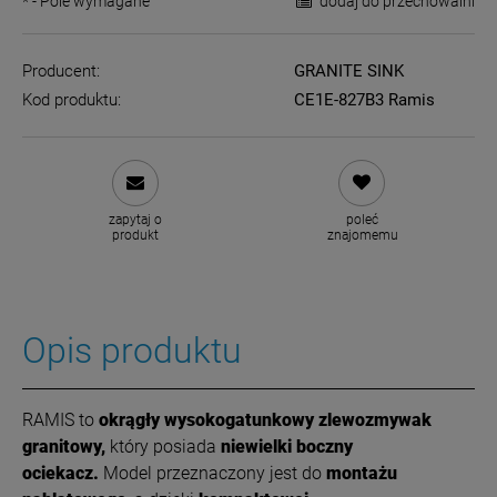
*
- Pole wymagane
dodaj do przechowalni
Producent:
GRANITE SINK
Kod produktu:
CE1E-827B3 Ramis
zapytaj o
poleć
produkt
znajomemu
Opis produktu
RAMIS to
okrągły
wysokogatunkowy zlewozmywak
granitowy,
który posiada
niewielki boczny
ociekacz.
Model przeznaczony jest do
montażu