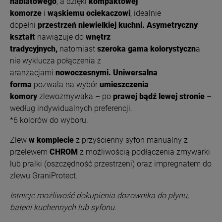
nablatowego
, a dzięki
kompaktowej
komorze
i
wąskiemu ociekaczowi
, idealnie
dopełni
przestrzeń niewielkiej kuchni.
Asymetryczny
kształt
nawiązuje do
wnętrz
tradycyjnych,
natomiast
szeroka gama kolorystyczn
a
nie wyklucza połączenia z
aranżacjami
nowoczesnymi.
Uniwersalna
forma
pozwala na wybór
umieszczenia
komory
zlewozmywaka – po
prawej bądź lewej stronie
–
według indywidualnych preferencji.
*6 kolorów do wyboru.
Zlew
w komplecie
z przyścienny syfon manualny z
przelewem
CHROM
z możliwością podłączenia zmywarki
lub pralki (oszczędność przestrzeni) oraz impregnatem do
zlewu GraniProtect.
Istnieje możliwość dokupienia dozownika do płynu,
baterii kuchennych lub syfonu.