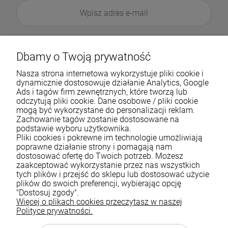
Dbamy o Twoją prywatność
Nasza strona internetowa wykorzystuje pliki cookie i
dynamicznie dostosowuje działanie Analytics, Google
Ads i tagów firm zewnętrznych, które tworzą lub
odczytują pliki cookie. Dane osobowe / pliki cookie
mogą być wykorzystane do personalizacji reklam.
Zachowanie tagów zostanie dostosowane na
podstawie wyboru użytkownika.
Pliki cookies i pokrewne im technologie umożliwiają
Pomoc
poprawne działanie strony i pomagają nam
dostosować ofertę do Twoich potrzeb. Możesz
zaakceptować wykorzystanie przez nas wszystkich
Moje konto
tych plików i przejść do sklepu lub dostosować użycie
plików do swoich preferencji, wybierając opcję
Płatności i dostawa
"Dostosuj zgody".
Więcej o plikach cookies przeczytasz w naszej
Informacje
Polityce prywatności.