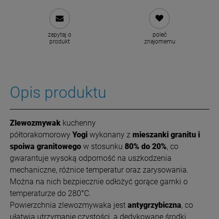
zapytaj o
poleć
produkt
znajomemu
Opis produktu
Z
le
wozmywak
kuchenny
półtorakomorowy
Yogi
wykonany z
mieszanki granitu i
spoiwa granitowego
w stosunku
80% do 20%
, co
gwarantuje wysoką odporność na uszkodzenia
mechaniczne, różnice temperatur oraz zarysowania.
Można na nich bezpiecznie odłożyć gorące garnki o
temperaturze do 280°C.
Powierzchnia zlewozmywaka jest
antygrzybiczna
, co
ułatwia utrzymanie czystości, a dedykowane środki