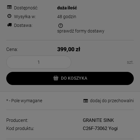
Dostępność:
duża ilość
Wysyłka w:
48 godzin
Dostawa:
sprawdź formy dostawy
Cena nie zawiera ewentualnych kosztów płatności
399,00 zł
Cena:
szt.
DO KOSZYKA
*
- Pole wymagane
dodaj do przechowalni
Producent:
GRANITE SINK
Kod produktu:
C26F-73062 Yogi