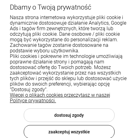
Dbamy o Twoją prywatność
Nasza strona internetowa wykorzystuje pliki cookie i
dynamicznie dostosowuje działanie Analytics, Google
Ads i tagów firm zewnętrznych, które tworzą lub
odczytują pliki cookie. Dane osobowe / pliki cookie
mogą być wykorzystane do personalizacji reklam.
Zachowanie tagów zostanie dostosowane na
podstawie wyboru użytkownika.
Pliki cookies i pokrewne im technologie umożliwiają
Pomoc
poprawne działanie strony i pomagają nam
dostosować ofertę do Twoich potrzeb. Możesz
zaakceptować wykorzystanie przez nas wszystkich
Moje konto
tych plików i przejść do sklepu lub dostosować użycie
plików do swoich preferencji, wybierając opcję
Płatności i dostawa
"Dostosuj zgody".
Więcej o plikach cookies przeczytasz w naszej
Informacje
Polityce prywatności.
O nas
dostosuj zgody
zaakceptuj wszystkie