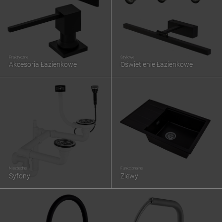
Praktyczne
Stylowe
Akcesoria Łazienkowe
Oświetlenie Łazienkowe
Niezbędne
Funkcjonalne
Syfony
Zlewy