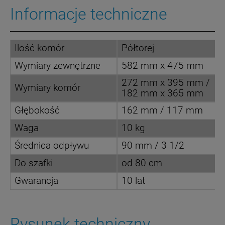
Informacje techniczne
Ilość komór
Półtorej
Wymiary zewnętrzne
582 mm x 475 mm
272 mm x 395 mm /
Wymiary komór
182 mm x 365 mm
Głębokość
162 mm / 117 mm
Waga
10 kg
Średnica odpływu
90 mm / 3 1/2
Do szafki
od 80 cm
Gwarancja
10 lat
Rysunek techniczny