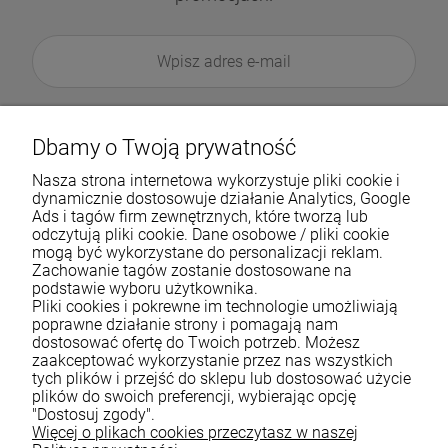
Dbamy o Twoją prywatność
Nasza strona internetowa wykorzystuje pliki cookie i
dynamicznie dostosowuje działanie Analytics, Google
Ads i tagów firm zewnętrznych, które tworzą lub
odczytują pliki cookie. Dane osobowe / pliki cookie
mogą być wykorzystane do personalizacji reklam.
Zachowanie tagów zostanie dostosowane na
podstawie wyboru użytkownika.
Pliki cookies i pokrewne im technologie umożliwiają
Pomoc
poprawne działanie strony i pomagają nam
dostosować ofertę do Twoich potrzeb. Możesz
zaakceptować wykorzystanie przez nas wszystkich
Moje konto
tych plików i przejść do sklepu lub dostosować użycie
plików do swoich preferencji, wybierając opcję
Płatności i dostawa
"Dostosuj zgody".
Więcej o plikach cookies przeczytasz w naszej
Informacje