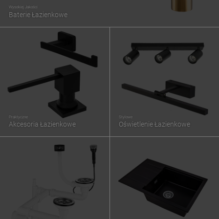
Wysokiej Jakości
Baterie Łazienkowe
Praktyczne
Stylowe
Akcesoria Łazienkowe
Oświetlenie Łazienkowe