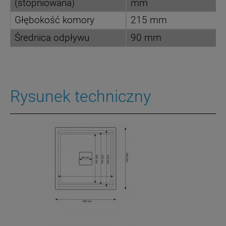
(stopniowana)
mm
Głębokość komory
215 mm
Średnica odpływu
90 mm
Rysunek techniczny