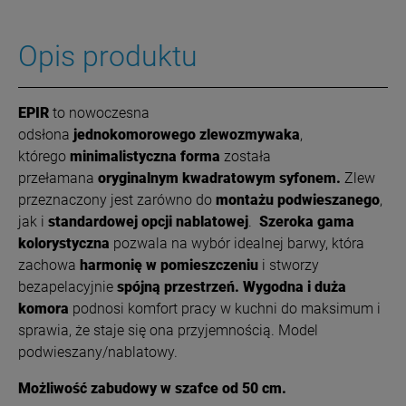
Opis produktu
EPIR
to nowoczesna
odsłona
jednokomorowego
zlewozmywaka
,
którego
minimalistyczna forma
została
przełamana
oryginalnym kwadratowym syfonem.
Zlew
przeznaczony jest zarówno do
montażu podwieszanego
,
jak i
standardowej opcji nablatowej
.
Szeroka gama
kolorystyczna
pozwala na wybór idealnej barwy, która
zachowa
harmonię w pomieszczeniu
i stworzy
bezapelacyjnie
spójną przestrzeń.
Wygodna i duża
komora
podnosi komfort pracy w kuchni do maksimum i
sprawia, że staje się ona przyjemnością. Model
podwieszany/nablatowy.
Możliwość zabudowy w szafce od 50 cm.