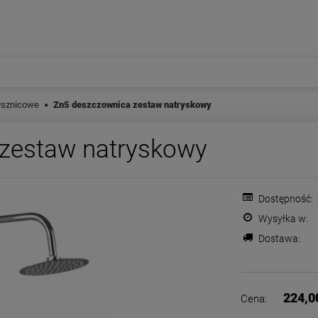
ysznicowe
Zn5 deszczownica zestaw natryskowy
zestaw natryskowy
Dostępność:
Wysyłka w:
Dostawa:
Cena nie zawiera ewentualnych
płatności
224,0
Cena: