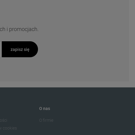
ch i promocjach.
zapisz się
O nas
ości
O firmie
w cookies