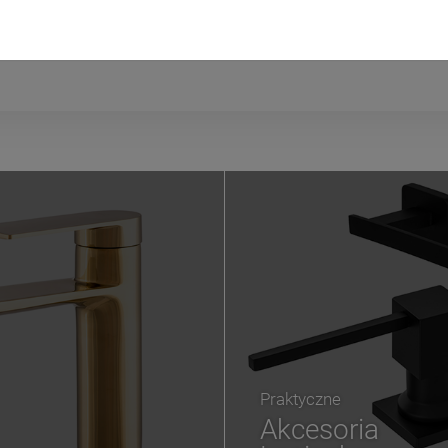
wiera ewentualnych kosztów
Praktyczne
Akcesoria