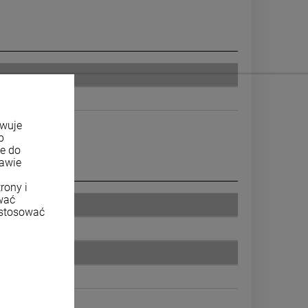
owuje
b
ne do
tawie
rony i
wać
ostosować