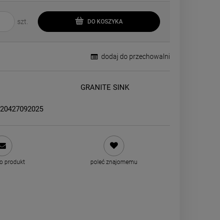
szt.
DO KOSZYKA
dodaj do przechowalni
GRANITE SINK
220427092025
 o produkt
poleć znajomemu