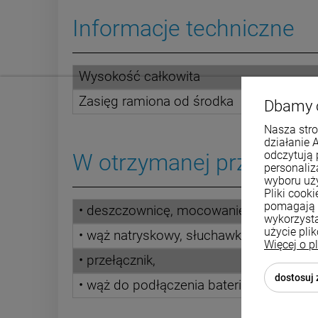
Informacje techniczne
Wysokość całkowita
Zasięg ramiona od środka
Dbamy 
Nasza stro
działanie 
odczytują 
W otrzymanej przesyłce 
personali
wyboru uż
Pliki cook
pomagają 
• deszczownicę, mocowanie,
wykorzysta
użycie pli
• wąż natryskowy, słuchawkę,
Więcej o p
• przełącznik,
dostosuj
• wąż do podłączenia baterii.