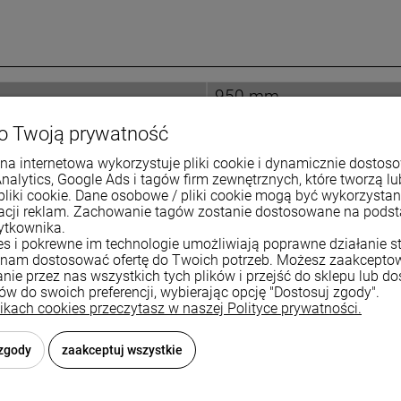
950 mm
320 mm
o Twoją prywatność
na internetowa wykorzystuje pliki cookie i dynamicznie dostos
Analytics, Google Ads i tagów firm zewnętrznych, które tworzą lu
pliki cookie. Dane osobowe / pliki cookie mogą być wykorzysta
znajdziesz
zacji reklam. Zachowanie tagów zostanie dostosowane na pods
ytkownika.
ies i pokrewne im technologie umożliwiają poprawne działanie st
nam dostosować ofertę do Twoich potrzeb. Możesz zaakcepto
nie przez nas wszystkich tych plików i przejść do sklepu lub d
ków do swoich preferencji, wybierając opcję "Dostosuj zgody".
likach cookies przeczytasz w naszej Polityce prywatności.
 zgody
zaakceptuj wszystkie