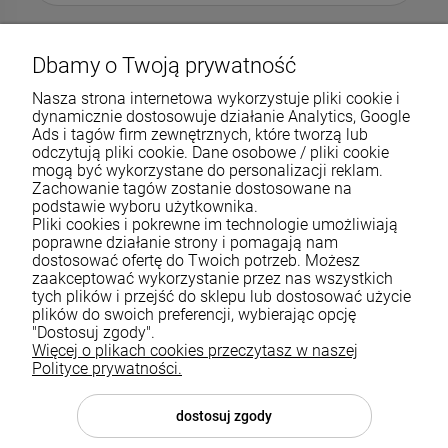
Dbamy o Twoją prywatność
Nasza strona internetowa wykorzystuje pliki cookie i
dynamicznie dostosowuje działanie Analytics, Google
Ads i tagów firm zewnętrznych, które tworzą lub
odczytują pliki cookie. Dane osobowe / pliki cookie
mogą być wykorzystane do personalizacji reklam.
Zachowanie tagów zostanie dostosowane na
podstawie wyboru użytkownika.
Pliki cookies i pokrewne im technologie umożliwiają
Pomoc
poprawne działanie strony i pomagają nam
dostosować ofertę do Twoich potrzeb. Możesz
zaakceptować wykorzystanie przez nas wszystkich
Moje konto
tych plików i przejść do sklepu lub dostosować użycie
plików do swoich preferencji, wybierając opcję
Płatności i dostawa
"Dostosuj zgody".
Więcej o plikach cookies przeczytasz w naszej
Informacje
Polityce prywatności.
O nas
dostosuj zgody