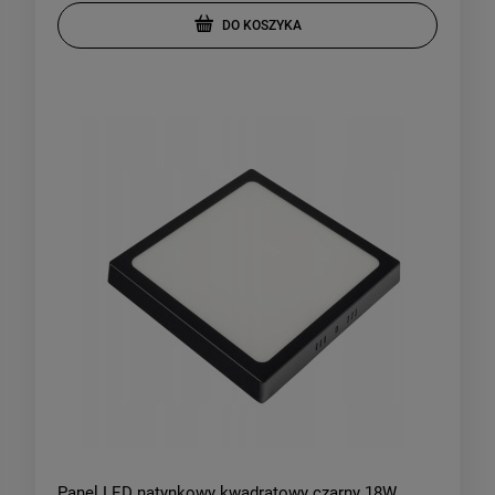
DO KOSZYKA
Panel LED natynkowy kwadratowy czarny 18W