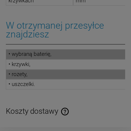
krzywkach
mm
W otrzymanej przesyłce
znajdziesz
• wybraną baterię,
• krzywki,
• rozety,
• uszczelki.
Koszty dostawy
Cena nie zawiera ewentualnych kosztów płatności