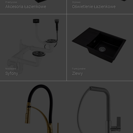
Praktyczne
Stylowe
Akcesoria Łazienkowe
Oświetlenie Łazienkowe
Niezbędne
Funkcjonalne
Syfony
Zlewy