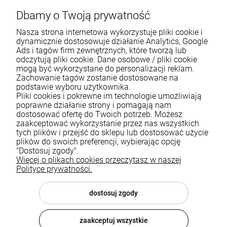
Dbamy o Twoją prywatność
Nasza strona internetowa wykorzystuje pliki cookie i
dynamicznie dostosowuje działanie Analytics, Google
Ads i tagów firm zewnętrznych, które tworzą lub
odczytują pliki cookie. Dane osobowe / pliki cookie
mogą być wykorzystane do personalizacji reklam.
Zachowanie tagów zostanie dostosowane na
podstawie wyboru użytkownika.
Pliki cookies i pokrewne im technologie umożliwiają
Pomoc
poprawne działanie strony i pomagają nam
dostosować ofertę do Twoich potrzeb. Możesz
zaakceptować wykorzystanie przez nas wszystkich
Moje konto
tych plików i przejść do sklepu lub dostosować użycie
plików do swoich preferencji, wybierając opcję
Płatności i dostawa
"Dostosuj zgody".
Więcej o plikach cookies przeczytasz w naszej
Informacje
Polityce prywatności.
O nas
dostosuj zgody
zaakceptuj wszystkie