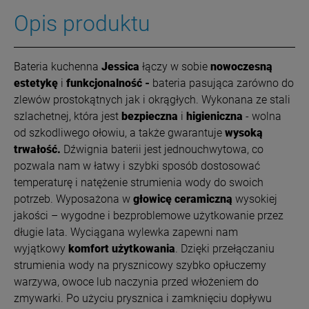
Opis produktu
Bateria kuchenna
Jessica
łączy w sobie
nowoczesną
estetykę
i
funkcjonalność -
bateria pasująca zarówno do
zlewów prostokątnych jak i okrągłych. Wykonana ze stali
szlachetnej, która jest
bezpieczna
i
higieniczna
- wolna
od szkodliwego ołowiu, a także gwarantuje
wysoką
trwałość.
Dźwignia baterii jest jednouchwytowa, co
pozwala nam w łatwy i szybki sposób dostosować
temperaturę i natężenie strumienia wody do swoich
potrzeb. Wyposażona w
głowicę ceramiczną
wysokiej
jakości – wygodne i bezproblemowe użytkowanie przez
długie lata. Wyciągana wylewka zapewni nam
wyjątkowy
komfort użytkowania
. Dzięki przełączaniu
strumienia wody na prysznicowy szybko opłuczemy
warzywa, owoce lub naczynia przed włożeniem do
zmywarki. Po użyciu prysznica i zamknięciu dopływu