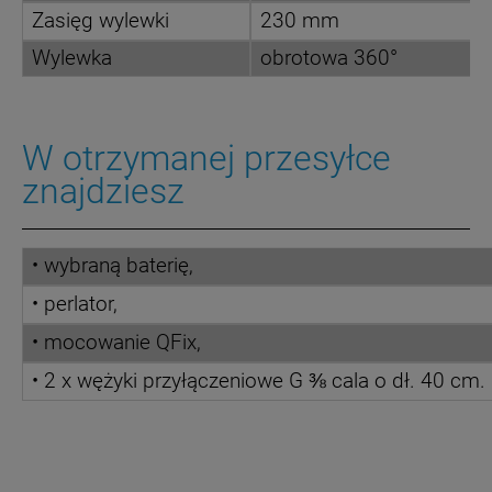
Zasięg wylewki
230 mm
Wylewka
obrotowa 360°
W otrzymanej przesyłce
znajdziesz
• wybraną baterię,
• perlator,
• mocowanie QFix,
•
2 x wężyki przyłączeniowe G ⅜ cala o dł. 40 cm.