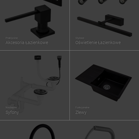
Praktyczne
Stylowe
Akcesoria Łazienkowe
Oświetlenie Łazienkowe
Niezbędne
Funkcjonalne
Syfony
Zlewy