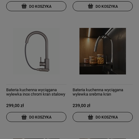
DO KOSZYKA
DO KOSZYKA
Bateria kuchenna wyciągana
Bateria kuchenna wyciągana
wylewka inox chrom kran stalowy
wylewka srebrna kran
snake slim
dwufunkcyjny chrom nowoczesny
Fossa
299,00 zł
239,00 zł
DO KOSZYKA
DO KOSZYKA