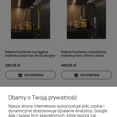
Bateria kuchenna wyciągana
Bateria kuchenna z elastyczną
wylewka złota kran dwufunkcyjny
wylewką Fano chrom/czarna
nowoczesny Fossa
289,00 zł
469,00 zł
DO KOSZYKA
DO KOSZYKA
Dbamy o Twoją prywatność
Nasza strona internetowa wykorzystuje pliki cookie i
dynamicznie dostosowuje działanie Analytics, Google
Ads i tagów firm zewnętrznych, które tworzą lub