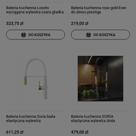
Bateria kuchenna Loseto
Bateria kuchenna rose gold kran
wyciągana wylewka szara gładka
do zlewu prestige
323,75 zł
219,00 zł
DO KOSZYKA
DO KOSZYKA
Bateria kuchenna Soria biała
Bateria kuchenna SORIA
elastyczna wylewka
elastyczna wylewka złota
szczotkowane złoto
szczotkowana
611,25 zł
479,00 zł