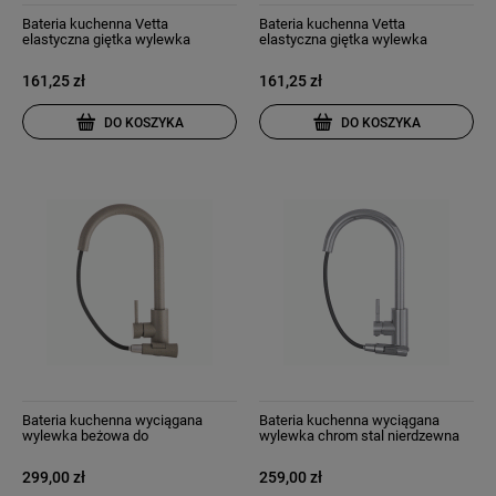
Bateria kuchenna Vetta
Bateria kuchenna Vetta
elastyczna giętka wylewka
elastyczna giętka wylewka
wysoka do umywalki chrom
wysoka do umywalki czarna
161,25 zł
161,25 zł
DO KOSZYKA
DO KOSZYKA
Bateria kuchenna wyciągana
Bateria kuchenna wyciągana
wylewka beżowa do
wylewka chrom stal nierdzewna
zlewozmywaka kran libra
kran snake slim
299,00 zł
259,00 zł