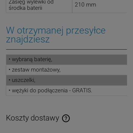
Zasięg wylewki od
210 mm
środka baterii
W otrzymanej przesyłce
znajdziesz
• wybraną baterię,
• zestaw montażowy,
• uszczelki,
• wężyki do podłączenia - GRATIS.
Koszty dostawy
Cena nie zawiera ewentualnych kosztów płatności