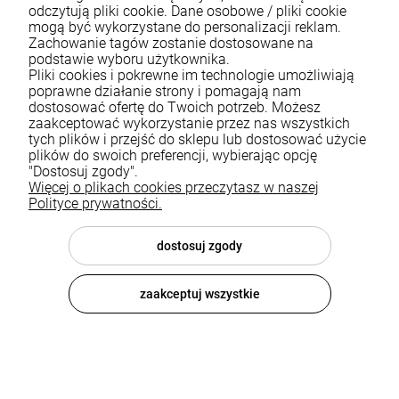
odczytują pliki cookie. Dane osobowe / pliki cookie
mogą być wykorzystane do personalizacji reklam.
Zachowanie tagów zostanie dostosowane na
podstawie wyboru użytkownika.
Pliki cookies i pokrewne im technologie umożliwiają
poprawne działanie strony i pomagają nam
Bateria kuchenna z elastyczną
Bateria kuchenna z elastyczną
dostosować ofertę do Twoich potrzeb. Możesz
wylewką Fano czarna
wylewką Fano gun grey
zaakceptować wykorzystanie przez nas wszystkich
tych plików i przejść do sklepu lub dostosować użycie
499,00 zł
562,49 zł
plików do swoich preferencji, wybierając opcję
"Dostosuj zgody".
DO KOSZYKA
DO KOSZYKA
Więcej o plikach cookies przeczytasz w naszej
Polityce prywatności.
dostosuj zgody
zaakceptuj wszystkie