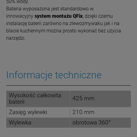
50% wody.
Bateria wyposażona jest standardowo w
innowacyjny
system montażu QFix
, dzięki czemu
instalację baterii zarówno na zlewozmywaku jak i na
blacie kuchennym można prosto wykonać bez użycia
narzędzi.
Informacje techniczne
Wysokość całkowita
425 mm
baterii
Zasięg wylewki
210 mm
Wylewka
obrotowa 360°