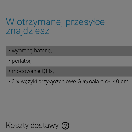
W otrzymanej przesyłce
znajdziesz
• wybraną baterię,
• perlator,
• mocowanie QFix,
•
2 x wężyki przyłączeniowe G ⅜ cala o dł. 40 cm.
Koszty dostawy
Cena nie zawiera ewentualnych kosztów płatności