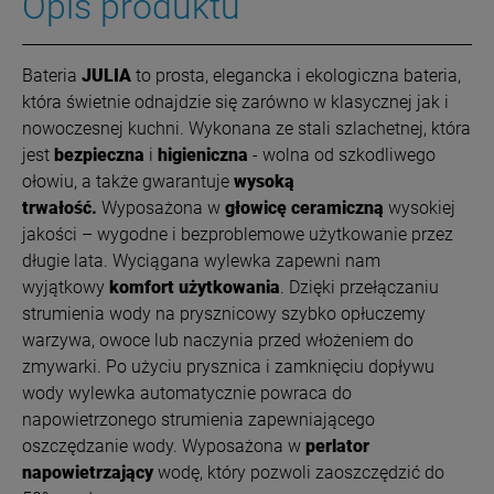
Opis produktu
Bateria
JULIA
to prosta, elegancka i ekologiczna bateria,
która świetnie odnajdzie się zarówno w klasycznej jak i
nowoczesnej kuchni. Wykonana ze stali szlachetnej, która
jest
bezpieczna
i
higieniczna
- wolna od szkodliwego
ołowiu, a także gwarantuje
wysoką
trwałość.
Wyposażona w
głowicę ceramiczną
wysokiej
jakości – wygodne i bezproblemowe użytkowanie przez
długie lata. Wyciągana wylewka zapewni nam
wyjątkowy
komfort użytkowania
. Dzięki przełączaniu
strumienia wody na prysznicowy szybko opłuczemy
warzywa, owoce lub naczynia przed włożeniem do
zmywarki. Po użyciu prysznica i zamknięciu dopływu
wody wylewka automatycznie powraca do
napowietrzonego strumienia zapewniającego
oszczędzanie wody. Wyposażona w
perlator
napowietrzający
wodę, który pozwoli zaoszczędzić do