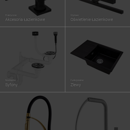
Praktyczne
Stylowe
Akcesoria Łazienkowe
Oświetlenie Łazienkowe
Niezbędne
Funkcjonalne
Syfony
Zlewy