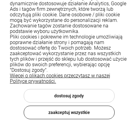
dynamicznie dostosowuje działanie Analytics, Google
Ads i tagów firm zewnętrznych, które tworzą lub
odczytują pliki cookie. Dane osobowe / pliki cookie
mogą być wykorzystane do personalizacji reklam.
Zachowanie tagów zostanie dostosowane na
podstawie wyboru użytkownika.
Pliki cookies i pokrewne im technologie umożliwiają
Pomoc
poprawne działanie strony i pomagają nam
dostosować ofertę do Twoich potrzeb. Możesz
zaakceptować wykorzystanie przez nas wszystkich
Moje konto
tych plików i przejść do sklepu lub dostosować użycie
plików do swoich preferencji, wybierając opcję
Płatności i dostawa
"Dostosuj zgody".
Więcej o plikach cookies przeczytasz w naszej
Informacje
Polityce prywatności.
O nas
dostosuj zgody
zaakceptuj wszystkie
© 2026 luxsanit.com . Wszelkie prawa zastrzeżone.
Styl graficzny i aplikacje ShopGadget.pl
Sklep internetowy