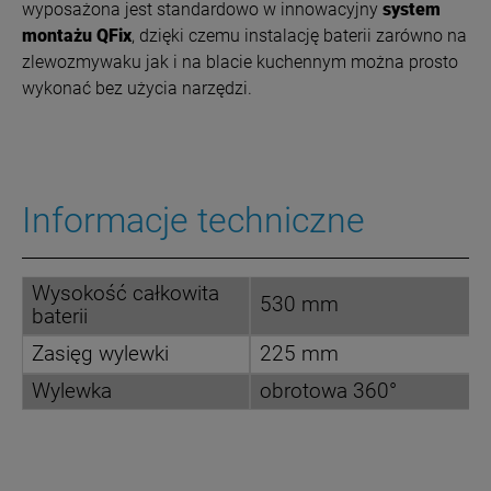
wyposażona jest standardowo w innowacyjny
system
montażu QFix
, dzięki czemu instalację baterii zarówno na
zlewozmywaku jak i na blacie kuchennym można prosto
wykonać bez użycia narzędzi.
Informacje techniczne
Wysokość całkowita
530 mm
baterii
Zasięg wylewki
225 mm
Wylewka
obrotowa 360°