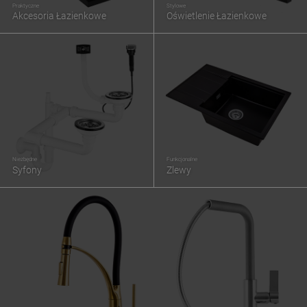
Praktyczne
Stylowe
Akcesoria Łazienkowe
Oświetlenie Łazienkowe
Niezbędne
Funkcjonalne
Syfony
Zlewy