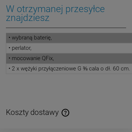
W otrzymanej przesyłce
znajdziesz
• wybraną baterię,
• perlator,
• mocowanie QFix,
•
2 x wężyki przyłączeniowe G ⅜ cala o dł. 60 cm.
Koszty dostawy
Cena nie zawiera ewentualnych kosztów płatności