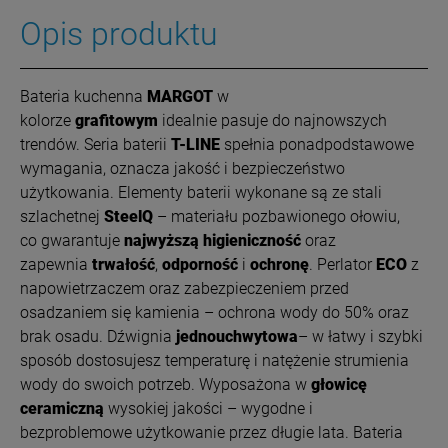
Opis produktu
Bateria kuchenna
MARGOT
w
kolorze
grafitowym
idealnie pasuje do najnowszych
trendów. Seria baterii
T-LINE
spełnia ponadpodstawowe
wymagania, oznacza jakość i bezpieczeństwo
użytkowania. Elementy baterii wykonane są ze stali
szlachetnej
SteelQ
– materiału pozbawionego ołowiu,
co
gwarantuje
najwyższą higieniczność
oraz
zapewnia
trwałość
,
odporność
i
ochronę
. Perlator
ECO
z
napowietrzaczem oraz zabezpieczeniem przed
osadzaniem się kamienia – ochrona wody do 50% oraz
brak osadu. Dźwignia
j
ednouchwytowa
– w łatwy i szybki
sposób dostosujesz temperaturę i natężenie strumienia
wody do swoich potrzeb. Wyposażona w
głowicę
ceramiczną
wysokiej jakości – wygodne i
bezproblemowe użytkowanie przez długie lata. Bateria