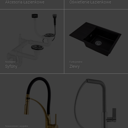
Akcesoria Łazienkowe
Oświetlenie Łazienkowe
Niezbędne
Funkcjonalne
Syfony
Zlewy
Nowoczesne i wygodne