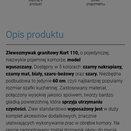
produkt
znajomemu
Opis produktu
Zlewozmywak granitowy Kurt 110,
o pojedynczej,
niezwykle pojemnej komorze,
model
wpuszczany.
Dostępny w 5 kolorach:
czarny nakrapiany,
czarny mat, biały, szaro-beżowy
oraz
szary.
Niezbędna
podbudowa to jedynie
60 cm
, czyli najbardziej popularny
rozmiar szafki kuchennej.
Zastosowany materiał,
połączony wysokiej jakości spoiwem, tworzy bardzo
gładką powierzchnię, która
sprzyja utrzymaniu
czystości.
Zlew standardowo
wyposażony jest
w duży
komplet akcesoriów dodatkowych, znacznie
ułatwiających wykonywanie prac w obrębie komory. Na
rancie zamontowany został dozownik płynu do mycia