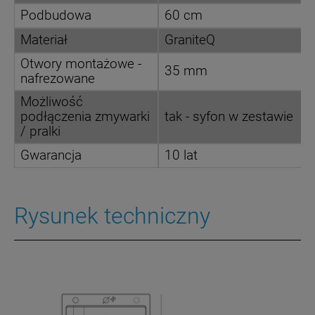
Podbudowa
60 cm
Materiał
GraniteQ
Otwory montażowe -
35 mm
nafrezowane
Możliwość
podłączenia zmywarki
tak - syfon w zestawie
/ pralki
Gwarancja
10 lat
Rysunek techniczny