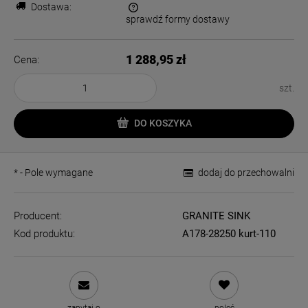
Dostawa:
sprawdź formy dostawy
Cena nie zawiera ewentualnych kosztów płatności
1 288,95 zł
Cena:
szt.
DO KOSZYKA
*
- Pole wymagane
dodaj do przechowalni
Producent:
GRANITE SINK
Kod produktu:
A178-28250 kurt-110
zapytaj o
poleć