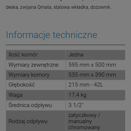
deska, zwijana Qmata, stalowa wkładka, dozownik.
Informacje techniczne
Ilość komór
Jedna
Wymiary zewnętrzne
595 mm x 500 mm
Wymiary komory
535 mm x 390 mm
Głębokość
215 mm - 42L
Waga
17,4 kg
Średnica odpływu
3 1/2"
zatyczkowy /
Rodzaj odpływu
manualny
chromowany