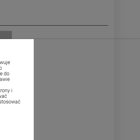
owuje
b
ne do
tawie
rony i
wać
ostosować