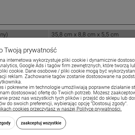
ny)
35,8 cm x 8,8 cm x 5,5 cm
ny)
29,3 cm x 8,8 cm x 5,5 cm
o Twoją prywatność
o rozłożeniu)
49,6 cm x 8,8 cm x 5,5 cm
na internetowa wykorzystuje pliki cookie i dynamicznie dostos
o rozłożeniu)
43 cm x 8,8 cm x 5,5 cm
Analytics, Google Ads i tagów firm zewnętrznych, które tworzą lu
pliki cookie. Dane osobowe / pliki cookie mogą być wykorzysta
35,8 cm – 49,6 cm
zacji reklam. Zachowanie tagów zostanie dostosowane na pods
ytkownika.
ies i pokrewne im technologie umożliwiają poprawne działanie st
nam dostosować ofertę do Twoich potrzeb. Możesz zaakcepto
nie przez nas wszystkich tych plików i przejść do sklepu lub d
ków do swoich preferencji, wybierając opcję "Dostosuj zgody".
likach cookies przeczytasz w naszej Polityce prywatności.
 zgody
zaakceptuj wszystkie