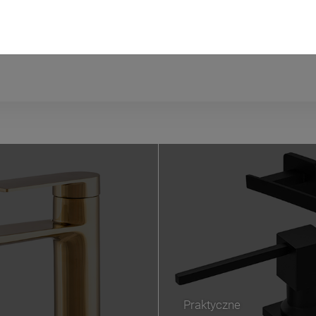
wiera ewentualnych kosztów
Praktyczne