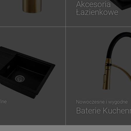
Akcesoria
Łazienkowe
lne
Nowoczesne i wygodne
Baterie Kuchen