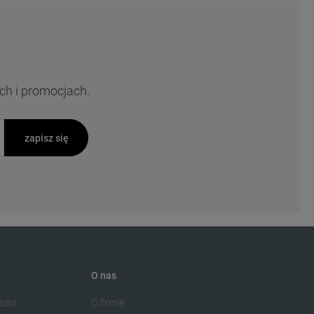
ch i promocjach.
zapisz się
O nas
ości
O firmie