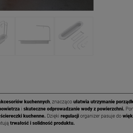
akcesoriów kuchennych
, znacząco
ułatwia utrzymanie porząd
powietrza
i
skuteczne odprowadzanie wody z powierzchni.
Pon
ściereczki kuchenne.
Dzięki
regulacji
organizer pasuje do
więk
ntują
trwałość i solidność produktu.