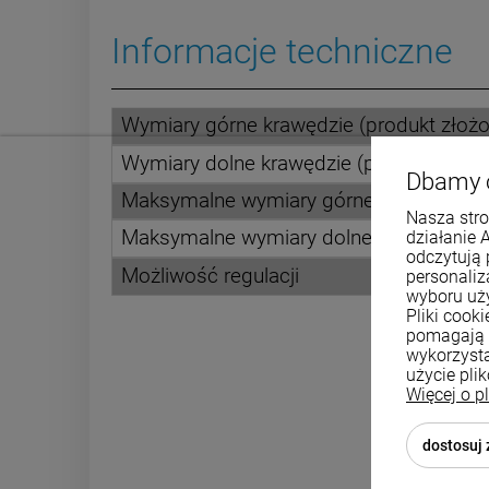
Informacje techniczne
Wymiary górne krawędzie (produkt złożo
Wymiary dolne krawędzie (produkt złożo
Dbamy 
Maksymalne wymiary górne krawędzie (p
Nasza stro
Maksymalne wymiary dolne krawędzie (p
działanie 
odczytują 
Możliwość regulacji
personali
wyboru uż
Pliki cook
pomagają 
wykorzysta
użycie pli
Więcej o p
dostosuj