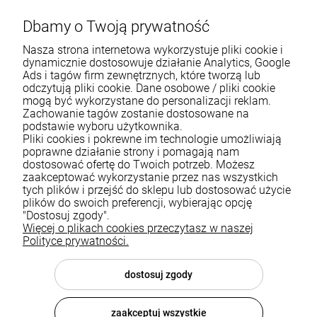
Dbamy o Twoją prywatność
Nasza strona internetowa wykorzystuje pliki cookie i
dynamicznie dostosowuje działanie Analytics, Google
Ads i tagów firm zewnętrznych, które tworzą lub
odczytują pliki cookie. Dane osobowe / pliki cookie
mogą być wykorzystane do personalizacji reklam.
Zachowanie tagów zostanie dostosowane na
podstawie wyboru użytkownika.
Pliki cookies i pokrewne im technologie umożliwiają
Pomoc
poprawne działanie strony i pomagają nam
dostosować ofertę do Twoich potrzeb. Możesz
zaakceptować wykorzystanie przez nas wszystkich
Moje konto
tych plików i przejść do sklepu lub dostosować użycie
plików do swoich preferencji, wybierając opcję
Płatności i dostawa
"Dostosuj zgody".
Więcej o plikach cookies przeczytasz w naszej
Informacje
Polityce prywatności.
O nas
dostosuj zgody
zaakceptuj wszystkie