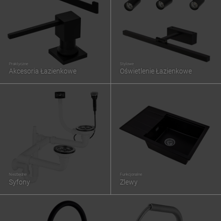
Praktyczne
Stylowe
Akcesoria Łazienkowe
Oświetlenie Łazienkowe
Niezbędne
Funkcjonalne
Syfony
Zlewy