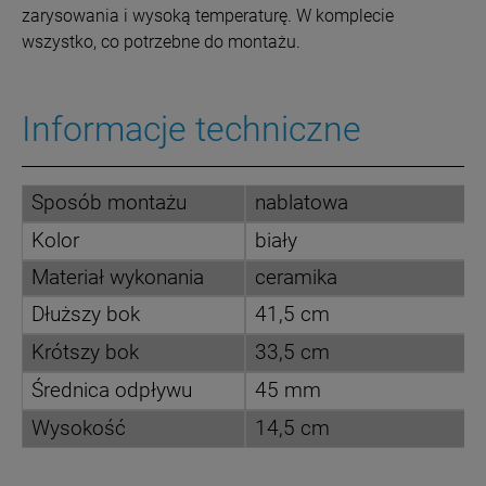
zarysowania i wysoką temperaturę. W komplecie
wszystko, co potrzebne do montażu.
Informacje techniczne
Sposób montażu
nablatowa
Kolor
biały
Materiał wykonania
ceramika
Dłuższy bok
41,5 cm
Krótszy bok
33,5 cm
Średnica odpływu
45 mm
Wysokość
14,5 cm