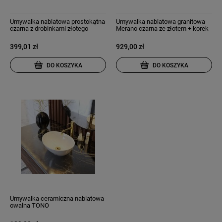
Umywalka nablatowa prostokątna
Umywalka nablatowa granitowa
czarna z drobinkami złotego
Merano czarna ze złotem + korek
MERANO
klik klak
399,01 zł
929,00 zł
DO KOSZYKA
DO KOSZYKA
Umywalka ceramiczna nablatowa
owalna TONO