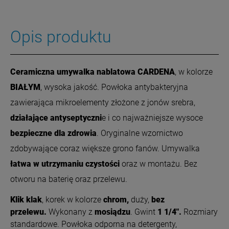
Opis produktu
Ceramiczna umywalka nablatowa CARDENA
, w kolorze
BIAŁYM
,
wysoka jakość. Powłoka antybakteryjna
zawierająca mikroelementy złożone z jonów srebra,
działające antyseptyczni
e i co najważniejsze wysoce
bezpieczne dla zdrowia
. Oryginalne wzornictwo
zdobywające coraz większe grono fanów. Umywalka
łatwa w utrzymaniu czystości
oraz w montażu. Bez
otworu na baterię oraz przelewu.
Klik klak
, korek w kolorze
chrom,
duży,
bez
przelewu.
Wykonany z
mosiądzu
. Gwint
1 1/4".
Rozmiary
standardowe. Powłoka odporna na detergenty,