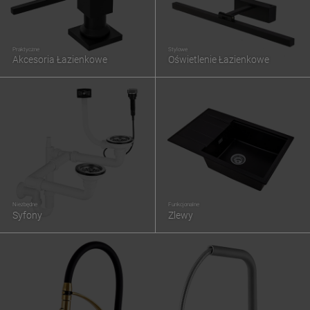
Praktyczne
Stylowe
Akcesoria Łazienkowe
Oświetlenie Łazienkowe
Niezbędne
Funkcjonalne
Syfony
Zlewy