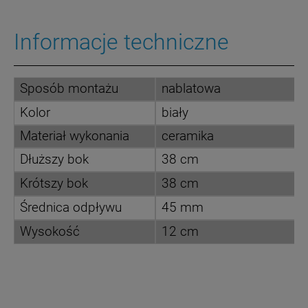
Informacje techniczne
Sposób montażu
nablatowa
Kolor
biały
Materiał wykonania
ceramika
Dłuższy bok
38 cm
Krótszy bok
38 cm
Średnica odpływu
45 mm
Wysokość
12 cm