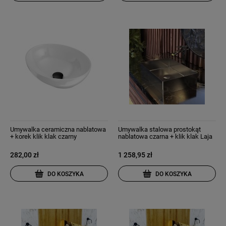
Umywalka ceramiczna nablatowa
Umywalka stalowa prostokąt
+ korek klik klak czarny
nablatowa czarna + klik klak Laja
282,00 zł
1 258,95 zł
DO KOSZYKA
DO KOSZYKA