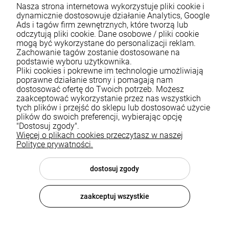
Nasza strona internetowa wykorzystuje pliki cookie i
dynamicznie dostosowuje działanie Analytics, Google
Ads i tagów firm zewnętrznych, które tworzą lub
odczytują pliki cookie. Dane osobowe / pliki cookie
mogą być wykorzystane do personalizacji reklam.
Zachowanie tagów zostanie dostosowane na
podstawie wyboru użytkownika.
Pliki cookies i pokrewne im technologie umożliwiają
Pomoc
poprawne działanie strony i pomagają nam
dostosować ofertę do Twoich potrzeb. Możesz
zaakceptować wykorzystanie przez nas wszystkich
Moje konto
tych plików i przejść do sklepu lub dostosować użycie
plików do swoich preferencji, wybierając opcję
Płatności i dostawa
"Dostosuj zgody".
Więcej o plikach cookies przeczytasz w naszej
Informacje
Polityce prywatności.
O nas
dostosuj zgody
zaakceptuj wszystkie
© 2026 luxsanit.com . Wszelkie prawa zastrzeżone.