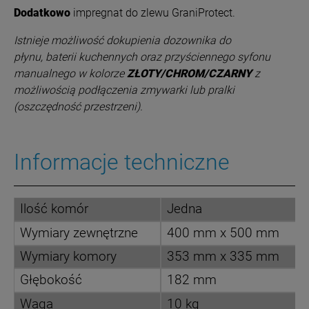
Dodatkowo
impregnat do zlewu GraniProtect.
Istnieje możliwość dokupienia dozownika do
płynu, baterii kuchennych oraz
przyściennego syfonu
manualnego w kolorze
ZŁOTY/CHROM/CZARNY
z
możliwością podłączenia zmywarki lub pralki
(oszczędność przestrzeni).
Informacje techniczne
Ilość komór
Jedna
Wymiary zewnętrzne
400 mm x 500 mm
Wymiary komory
353 mm x 335 mm
Głębokość
182 mm
Waga
10 kg