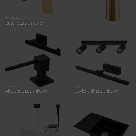
Wysokiej Jakości
Baterie Łazienkowe
Praktyczne
Stylowe
Akcesoria Łazienkowe
Oświetlenie Łazienkowe