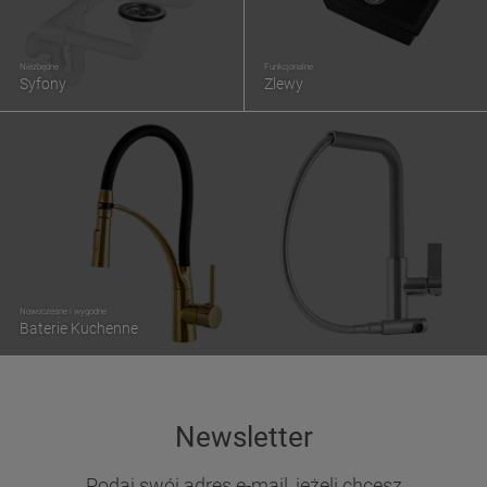
Niezbędne
Funkcjonalne
Syfony
Zlewy
Nowoczesne i wygodne
Baterie Kuchenne
Newsletter
Podaj swój adres e-mail, jeżeli chcesz