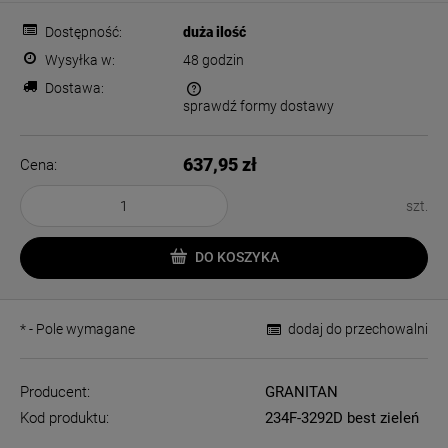
Dostępność:
duża ilość
Wysyłka w:
48 godzin
Dostawa:
sprawdź formy dostawy
Cena nie zawiera ewentualnych kosztów płatności
637,95 zł
Cena:
szt.
DO KOSZYKA
*
- Pole wymagane
dodaj do przechowalni
Producent:
GRANITAN
Kod produktu:
234F-3292D best zieleń