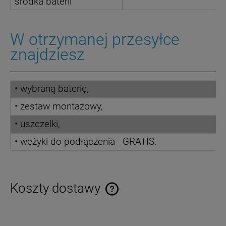
środka baterii
W otrzymanej przesyłce
znajdziesz
• wybraną baterię,
• zestaw montażowy,
• uszczelki,
• wężyki do podłączenia - GRATIS.
Koszty dostawy
Cena nie zawiera ewentualnych kosztów płatności