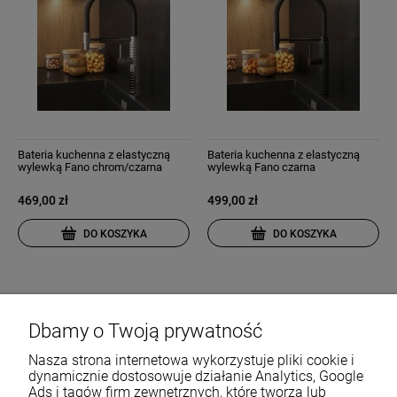
Bateria kuchenna z elastyczną
Bateria kuchenna z elastyczną
wylewką Fano chrom/czarna
wylewką Fano czarna
469,00 zł
499,00 zł
DO KOSZYKA
DO KOSZYKA
Dbamy o Twoją prywatność
Nasza strona internetowa wykorzystuje pliki cookie i
dynamicznie dostosowuje działanie Analytics, Google
Ads i tagów firm zewnętrznych, które tworzą lub