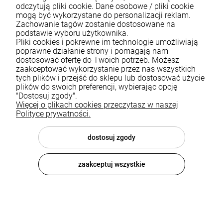
odczytują pliki cookie. Dane osobowe / pliki cookie
mogą być wykorzystane do personalizacji reklam.
Zachowanie tagów zostanie dostosowane na
podstawie wyboru użytkownika.
Pliki cookies i pokrewne im technologie umożliwiają
Bateria kuchenna z elastyczną
Bateria kuchenna z elastyczną
wylewką Fano gun grey
wylewką Fano złota
poprawne działanie strony i pomagają nam
dostosować ofertę do Twoich potrzeb. Możesz
562,49 zł
499,00 zł
zaakceptować wykorzystanie przez nas wszystkich
tych plików i przejść do sklepu lub dostosować użycie
plików do swoich preferencji, wybierając opcję
DO KOSZYKA
DO KOSZYKA
"Dostosuj zgody".
Więcej o plikach cookies przeczytasz w naszej
Polityce prywatności.
dostosuj zgody
zaakceptuj wszystkie
Bateria kuchenna z elastyczną
Bateria kuchenna z elastyczną