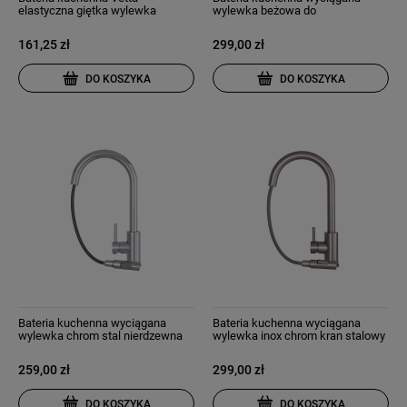
elastyczna giętka wylewka
wylewka beżowa do
wysoka do umywalki czarna
zlewozmywaka kran libra
161,25 zł
299,00 zł
DO KOSZYKA
DO KOSZYKA
Bateria kuchenna wyciągana
Bateria kuchenna wyciągana
wylewka chrom stal nierdzewna
wylewka inox chrom kran stalowy
kran snake slim
snake slim
259,00 zł
299,00 zł
DO KOSZYKA
DO KOSZYKA