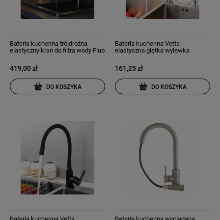
Bateria kuchenna trójdrożna
Bateria kuchenna Vetta
elastyczny kran do filtra wody Fluo
elastyczna giętka wylewka
złoto szczotkowane
wysoka do umywalki chrom
419,00 zł
161,25 zł
DO KOSZYKA
DO KOSZYKA
Bateria kuchenna Vetta
Bateria kuchenna wyciągana