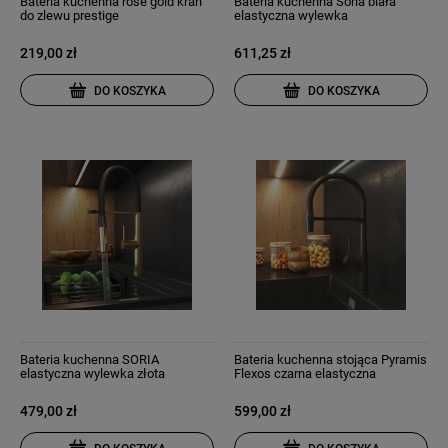
Bateria kuchenna rose gold kran
Bateria kuchenna Soria biała
do zlewu prestige
elastyczna wylewka
szczotkowane złoto
219,00 zł
611,25 zł
DO KOSZYKA
DO KOSZYKA
Bateria kuchenna SORIA
Bateria kuchenna stojąca Pyramis
elastyczna wylewka złota
Flexos czarna elastyczna
szczotkowana
wylewka
479,00 zł
599,00 zł