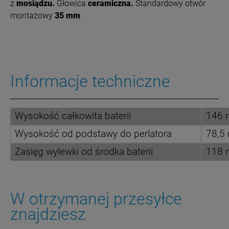
z
mosiądzu.
Głowica
ceramiczna.
Standardowy otwór
montażowy
35 mm
.
Informacje techniczne
Wysokość całkowita baterii
146
Wysokość od podstawy do perlatora
78,5
Zasięg wylewki od środka baterii
118
W otrzymanej przesyłce
znajdziesz