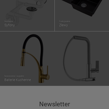
Niezbędne
Funkcjonalne
Syfony
Zlewy
Nowoczesne i wygodne
Baterie Kuchenne
Newsletter