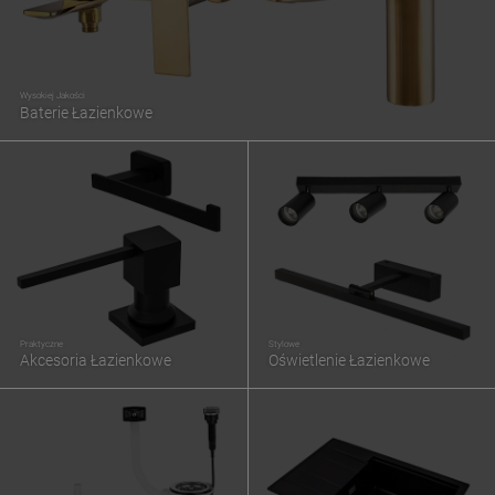
Wysokiej Jakości
Baterie Łazienkowe
Praktyczne
Stylowe
Akcesoria Łazienkowe
Oświetlenie Łazienkowe