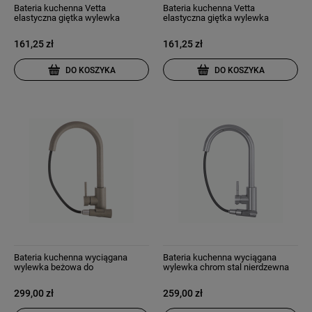
Bateria kuchenna Vetta
Bateria kuchenna Vetta
elastyczna giętka wylewka
elastyczna giętka wylewka
wysoka do umywalki chrom
wysoka do umywalki czarna
161,25 zł
161,25 zł
DO KOSZYKA
DO KOSZYKA
Bateria kuchenna wyciągana
Bateria kuchenna wyciągana
wylewka beżowa do
wylewka chrom stal nierdzewna
zlewozmywaka kran libra
kran snake slim
299,00 zł
259,00 zł