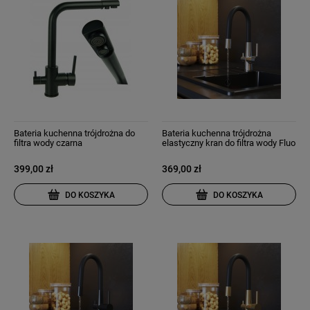
Bateria kuchenna trójdrożna do
Bateria kuchenna trójdrożna
filtra wody czarna
elastyczny kran do filtra wody Fluo
chrom
399,00 zł
369,00 zł
DO KOSZYKA
DO KOSZYKA