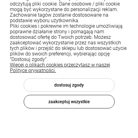
odczytują pliki cookie. Dane osobowe / pliki cookie
mogą być wykorzystane do personalizacji reklam.
Zachowanie tagów zostanie dostosowane na
podstawie wyboru użytkownika.
Pliki cookies i pokrewne im technologie umożliwiają
poprawne działanie strony i pomagają nam
dostosować ofertę do Twoich potrzeb. Możesz
zaakceptować wykorzystanie przez nas wszystkich
tych plików i przejść do sklepu lub dostosować użycie
plików do swoich preferencji, wybierając opcję
Bateria kuchenna wyciągana
Bateria kuchenna z elastyczną
"Dostosuj zgody".
wylewka złota kran dwufunkcyjny
wylewką Fano chrom/czarna
Więcej o plikach cookies przeczytasz w naszej
nowoczesny Fossa
Polityce prywatności.
289,00 zł
469,00 zł
dostosuj zgody
DO KOSZYKA
DO KOSZYKA
zaakceptuj wszystkie