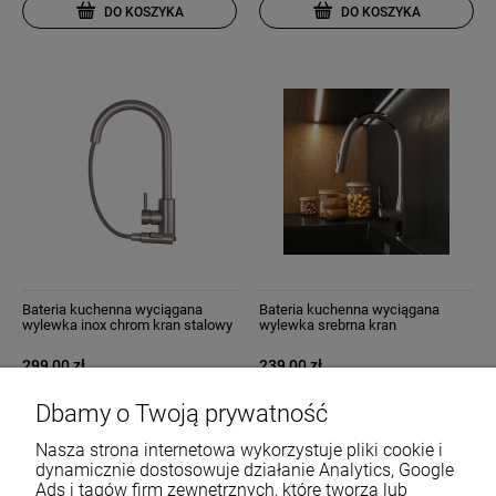
DO KOSZYKA
DO KOSZYKA
Bateria kuchenna wyciągana
Bateria kuchenna wyciągana
wylewka inox chrom kran stalowy
wylewka srebrna kran
snake slim
dwufunkcyjny chrom nowoczesny
Fossa
299,00 zł
239,00 zł
Dbamy o Twoją prywatność
DO KOSZYKA
DO KOSZYKA
Nasza strona internetowa wykorzystuje pliki cookie i
dynamicznie dostosowuje działanie Analytics, Google
Ads i tagów firm zewnętrznych, które tworzą lub