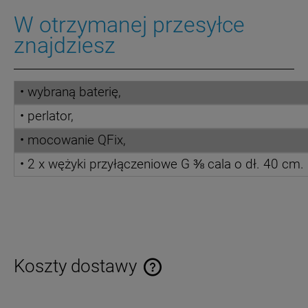
W otrzymanej przesyłce
znajdziesz
• wybraną baterię,
• perlator,
• mocowanie QFix,
•
2 x wężyki przyłączeniowe G ⅜ cala o dł. 40 cm.
Koszty dostawy
Cena nie zawiera ewentualnych kosztów płatności