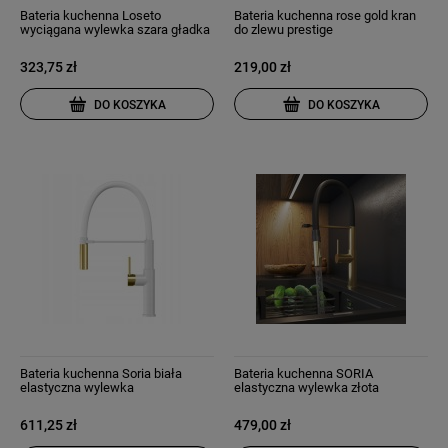
Bateria kuchenna Loseto
Bateria kuchenna rose gold kran
wyciągana wylewka szara gładka
do zlewu prestige
323,75 zł
219,00 zł
DO KOSZYKA
DO KOSZYKA
Bateria kuchenna Soria biała
Bateria kuchenna SORIA
elastyczna wylewka
elastyczna wylewka złota
szczotkowane złoto
szczotkowana
611,25 zł
479,00 zł