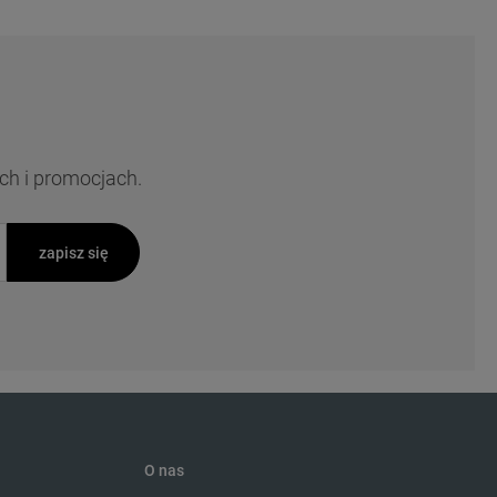
ch i promocjach.
zapisz się
O nas