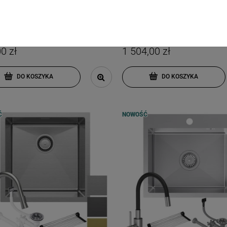
zna kuchnia: zlew + bateria +
Komfortowa kuchnia: zlew + ba
ik + syfon + wkładka ociekowa
dozownik + syfon + mata
E SINK
GRANITE SINK
0 zł
1 504,00 zł
DO KOSZYKA
DO KOSZYKA
Ć
NOWOŚĆ