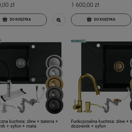
,00 zł
1 600,00 zł
DO KOSZYKA
DO KOSZYKA
Ć
NOWOŚĆ
czna kuchnia: zlew + bateria +
Funkcjonalna kuchnia: zlew + b
ik + syfon + mata
dozownik + syfon