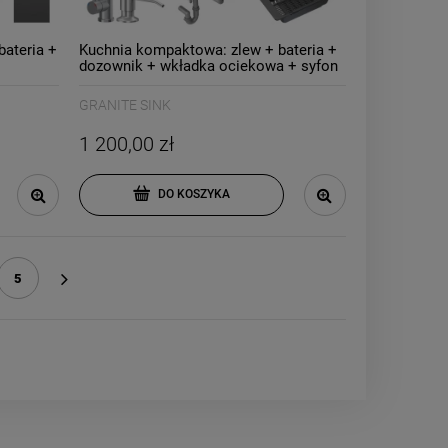
bateria +
Kuchnia kompaktowa: zlew + bateria +
dozownik + wkładka ociekowa + syfon
+ rollmata
GRANITE SINK
1 200,00 zł
DO KOSZYKA
5
»