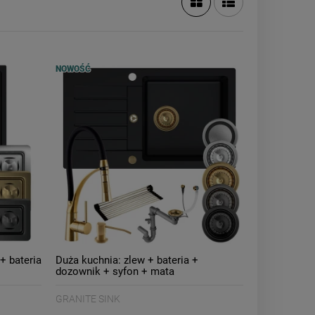
NOWOŚĆ
+ bateria
Duża kuchnia: zlew + bateria +
dozownik + syfon + mata
GRANITE SINK