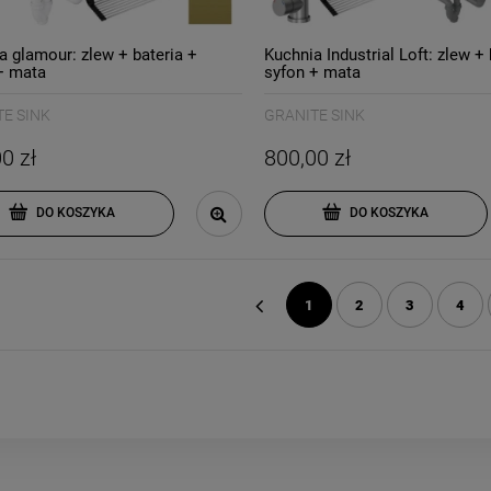
a glamour: zlew + bateria +
Kuchnia Industrial Loft: zlew + 
+ mata
syfon + mata
E SINK
GRANITE SINK
0 zł
800,00 zł
DO KOSZYKA
DO KOSZYKA
1
2
3
4
«