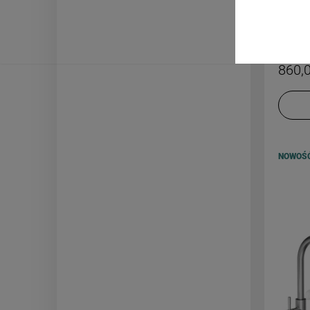
Klasyc
dozown
GRANIT
860,0
NOWOŚ