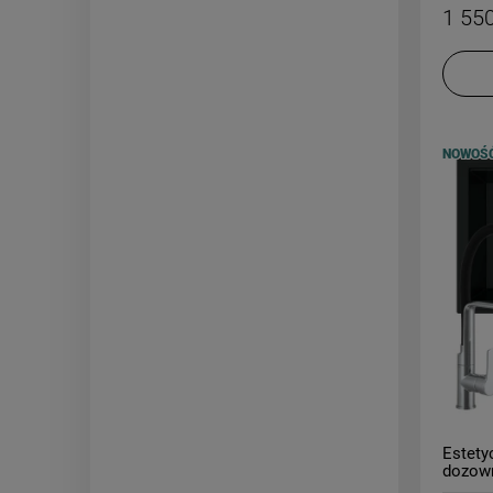
1 550
NOWOŚ
Estety
dozown