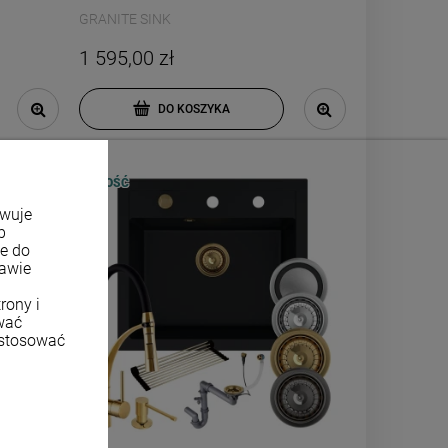
GRANITE SINK
1 595,00 zł
DO KOSZYKA
NOWOŚĆ
owuje
b
ne do
tawie
rony i
wać
ostosować