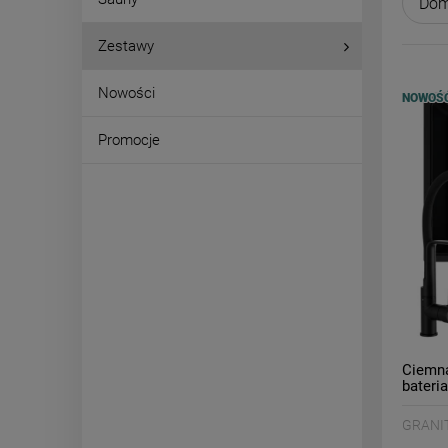
Zestawy
Nowości
NOWOŚ
Promocje
Ciemna
bateri
GRANIT