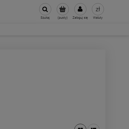
Szukaj
(pusty)
Zaloguj się
Waluty