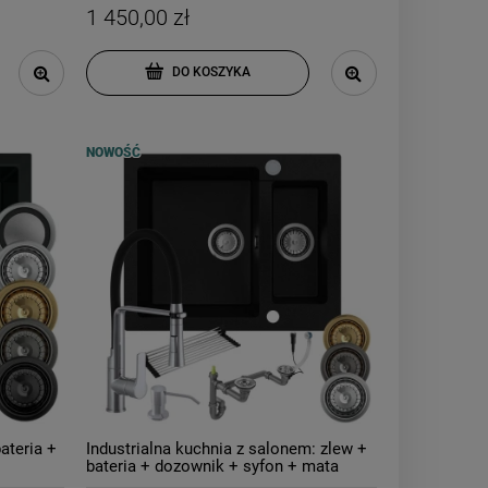
1 450,00 zł
DO KOSZYKA
NOWOŚĆ
ateria +
Industrialna kuchnia z salonem: zlew +
bateria + dozownik + syfon + mata