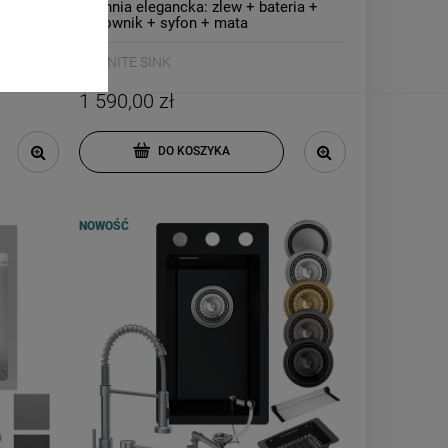
teria +
Kuchnia elegancka: zlew + bateria +
dozownik + syfon + mata
GRANITE SINK
1 590,00 zł
DO KOSZYKA
NOWOŚĆ