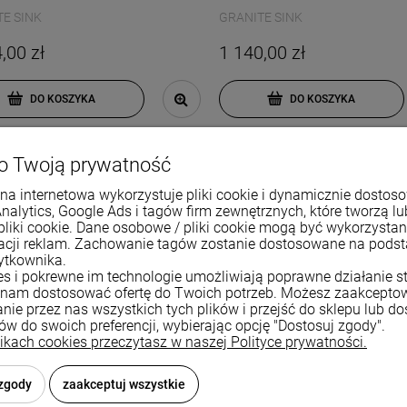
E SINK
GRANITE SINK
,00 zł
1 140,00 zł
DO KOSZYKA
DO KOSZYKA
o Twoją prywatność
Ć
NOWOŚĆ
na internetowa wykorzystuje pliki cookie i dynamicznie dostos
Analytics, Google Ads i tagów firm zewnętrznych, które tworzą lu
pliki cookie. Dane osobowe / pliki cookie mogą być wykorzysta
zacji reklam. Zachowanie tagów zostanie dostosowane na pods
ytkownika.
ies i pokrewne im technologie umożliwiają poprawne działanie st
nam dostosować ofertę do Twoich potrzeb. Możesz zaakcepto
nie przez nas wszystkich tych plików i przejść do sklepu lub d
ków do swoich preferencji, wybierając opcję "Dostosuj zgody".
likach cookies przeczytasz w naszej Polityce prywatności.
 zgody
zaakceptuj wszystkie