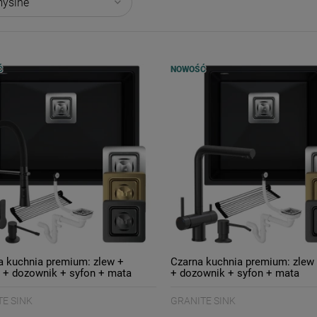
Ć
NOWOŚĆ
 kuchnia premium: zlew +
Czarna kuchnia premium: zlew 
a + dozownik + syfon + mata
+ dozownik + syfon + mata
E SINK
GRANITE SINK