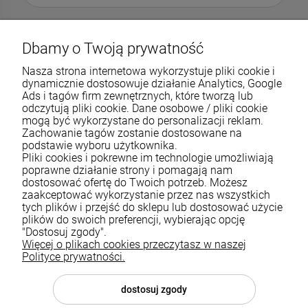
Dbamy o Twoją prywatność
Nasza strona internetowa wykorzystuje pliki cookie i
dynamicznie dostosowuje działanie Analytics, Google
Ads i tagów firm zewnętrznych, które tworzą lub
odczytują pliki cookie. Dane osobowe / pliki cookie
mogą być wykorzystane do personalizacji reklam.
Zachowanie tagów zostanie dostosowane na
podstawie wyboru użytkownika.
Pliki cookies i pokrewne im technologie umożliwiają
Pomoc
poprawne działanie strony i pomagają nam
dostosować ofertę do Twoich potrzeb. Możesz
zaakceptować wykorzystanie przez nas wszystkich
Moje konto
tych plików i przejść do sklepu lub dostosować użycie
plików do swoich preferencji, wybierając opcję
Płatności i dostawa
"Dostosuj zgody".
Więcej o plikach cookies przeczytasz w naszej
Informacje
Polityce prywatności.
O nas
dostosuj zgody