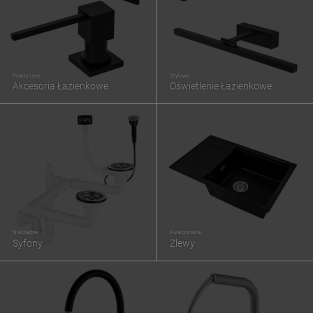
Praktyczne
Stylowe
Akcesoria Łazienkowe
Oświetlenie Łazienkowe
Niezbędne
Funkcjonalne
Syfony
Zlewy