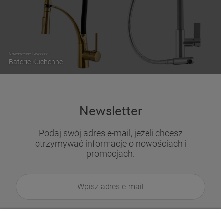
Nowoczesne i wygodne
Baterie Kuchenne
Newsletter
Podaj swój adres e-mail, jeżeli chcesz
otrzymywać informacje o nowościach i
promocjach.