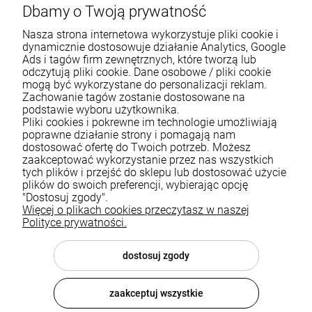
Dbamy o Twoją prywatność
Nasza strona internetowa wykorzystuje pliki cookie i
dynamicznie dostosowuje działanie Analytics, Google
Ads i tagów firm zewnętrznych, które tworzą lub
odczytują pliki cookie. Dane osobowe / pliki cookie
mogą być wykorzystane do personalizacji reklam.
Zachowanie tagów zostanie dostosowane na
podstawie wyboru użytkownika.
Pliki cookies i pokrewne im technologie umożliwiają
Pomoc
poprawne działanie strony i pomagają nam
dostosować ofertę do Twoich potrzeb. Możesz
zaakceptować wykorzystanie przez nas wszystkich
Moje konto
tych plików i przejść do sklepu lub dostosować użycie
plików do swoich preferencji, wybierając opcję
Płatności i dostawa
"Dostosuj zgody".
Więcej o plikach cookies przeczytasz w naszej
Informacje
Polityce prywatności.
O nas
dostosuj zgody
zaakceptuj wszystkie