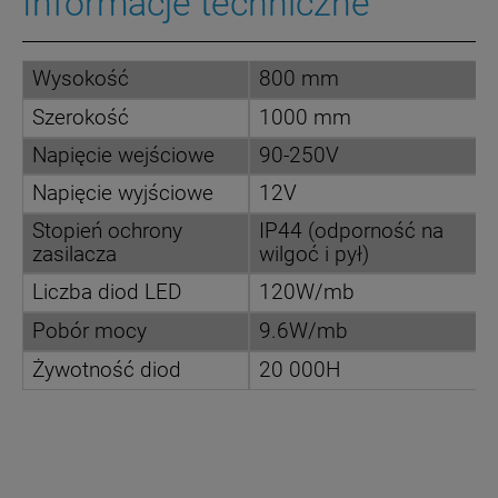
Informacje techniczne
Wysokość
800 mm
Szerokość
1000 mm
Napięcie wejściowe
90-250V
Napięcie wyjściowe
12V
Stopień ochrony
IP44 (odporność na
zasilacza
wilgoć i pył)
Liczba diod LED
120W/mb
Pobór mocy
9.6W/mb
Żywotność diod
20 000H