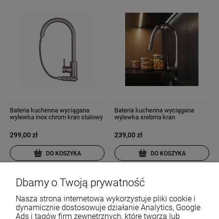
Bateria kuchenna wyciągana
Bateria kuchenna wyciągana
wylewka inox chrom kran stalowy
wylewka srebrna kran
snake slim
dwufunkcyjny chrom nowoczesny
Fossa
299,00 zł
239,00 zł
DO KOSZYKA
DO KOSZYKA
Dbamy o Twoją prywatność
Nasza strona internetowa wykorzystuje pliki cookie i
dynamicznie dostosowuje działanie Analytics, Google
Ads i tagów firm zewnętrznych, które tworzą lub