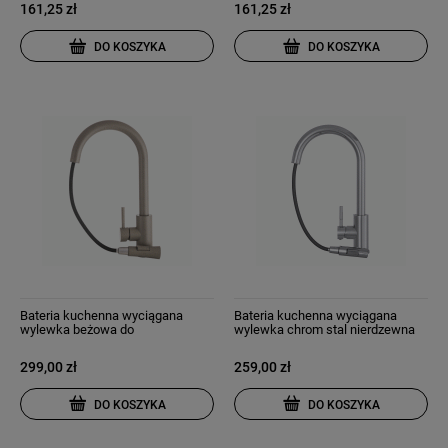
161,25 zł
161,25 zł
DO KOSZYKA
DO KOSZYKA
Bateria kuchenna wyciągana
Bateria kuchenna wyciągana
wylewka beżowa do
wylewka chrom stal nierdzewna
zlewozmywaka kran libra
kran snake slim
299,00 zł
259,00 zł
DO KOSZYKA
DO KOSZYKA