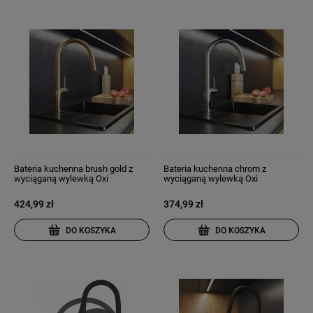
Bateria kuchenna brush gold z
Bateria kuchenna chrom z
wyciąganą wylewką Oxi
wyciąganą wylewką Oxi
424,99 zł
374,99 zł
DO KOSZYKA
DO KOSZYKA