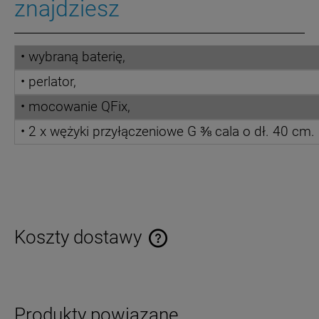
znajdziesz
• wybraną baterię,
• perlator,
• mocowanie QFix,
•
2 x wężyki przyłączeniowe G ⅜ cala o dł. 40 cm.
Koszty dostawy
Cena nie zawiera ewentualnych kosztów płatności
Produkty powiązane