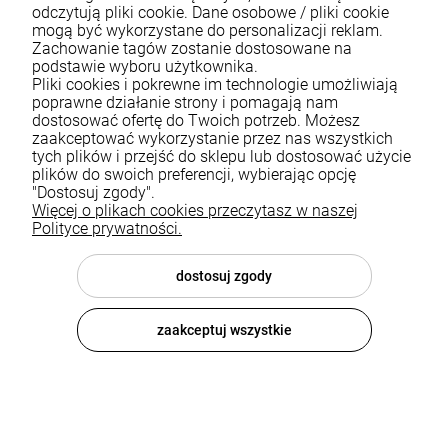
odczytują pliki cookie. Dane osobowe / pliki cookie
mogą być wykorzystane do personalizacji reklam.
Zachowanie tagów zostanie dostosowane na
podstawie wyboru użytkownika.
Pliki cookies i pokrewne im technologie umożliwiają
poprawne działanie strony i pomagają nam
dostosować ofertę do Twoich potrzeb. Możesz
Bateria kuchenna wyciągana
Bateria kuchenna z elastyczną
zaakceptować wykorzystanie przez nas wszystkich
wylewka złota kran dwufunkcyjny
wylewką Fano chrom/czarna
tych plików i przejść do sklepu lub dostosować użycie
nowoczesny Fossa
plików do swoich preferencji, wybierając opcję
289,00 zł
469,00 zł
"Dostosuj zgody".
Więcej o plikach cookies przeczytasz w naszej
DO KOSZYKA
DO KOSZYKA
Polityce prywatności.
dostosuj zgody
zaakceptuj wszystkie