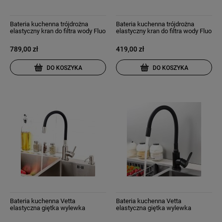
Bateria kuchenna trójdrożna
Bateria kuchenna trójdrożna
elastyczny kran do filtra wody Fluo
elastyczny kran do filtra wody Fluo
czarna
złoto szczotkowane
789,00 zł
419,00 zł
DO KOSZYKA
DO KOSZYKA
Bateria kuchenna Vetta
Bateria kuchenna Vetta
elastyczna giętka wylewka
elastyczna giętka wylewka
wysoka do umywalki chrom
wysoka do umywalki czarna