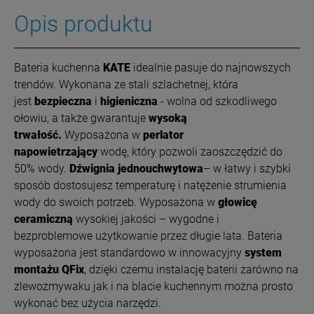
Opis produktu
Bateria kuchenna
KATE
idealnie pasuje do najnowszych
trendów. Wykonana ze stali szlachetnej, która
jest
bezpieczna
i
higieniczna
- wolna od szkodliwego
ołowiu, a także gwarantuje
wysoką
trwałość.
Wyposażona w
perlator
napowietrzający
wodę, który pozwoli zaoszczędzić do
50% wody.
Dźwignia jednouchwytowa
– w łatwy i szybki
sposób dostosujesz temperaturę i natężenie strumienia
wody do swoich potrzeb. Wyposażona w
głowicę
ceramiczną
wysokiej jakości – wygodne i
bezproblemowe użytkowanie przez długie lata. Bateria
wyposażona jest standardowo w innowacyjny
system
montażu QFix
, dzięki czemu instalację baterii zarówno na
zlewozmywaku jak i na blacie kuchennym można prosto
wykonać bez użycia narzędzi.