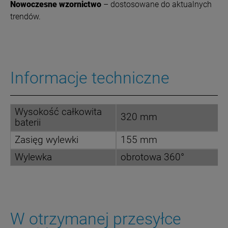
Nowoczesne wzornictwo
– dostosowane do aktualnych
trendów.
Informacje techniczne
Wysokość całkowita
320 mm
baterii
Zasięg wylewki
155 mm
Wylewka
obrotowa 360°
W otrzymanej przesyłce