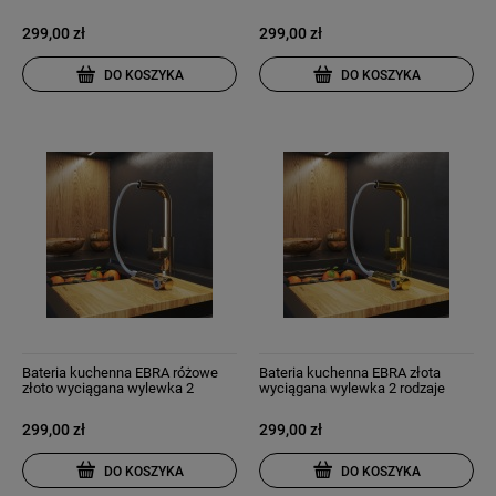
strumienia
299,00 zł
299,00 zł
DO KOSZYKA
DO KOSZYKA
Bateria kuchenna EBRA różowe
Bateria kuchenna EBRA złota
złoto wyciągana wylewka 2
wyciągana wylewka 2 rodzaje
rodzaje strumienia
strumienia
299,00 zł
299,00 zł
DO KOSZYKA
DO KOSZYKA