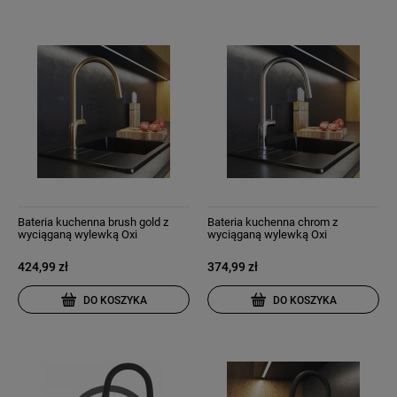
Bateria kuchenna brush gold z
Bateria kuchenna chrom z
wyciąganą wylewką Oxi
wyciąganą wylewką Oxi
424,99 zł
374,99 zł
DO KOSZYKA
DO KOSZYKA