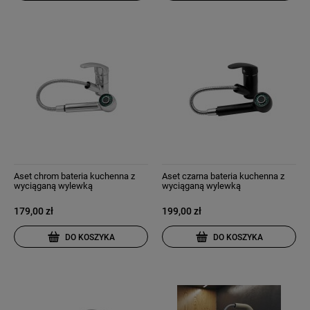
Aset chrom bateria kuchenna z
Aset czarna bateria kuchenna z
wyciąganą wylewką
wyciąganą wylewką
179,00 zł
199,00 zł
DO KOSZYKA
DO KOSZYKA