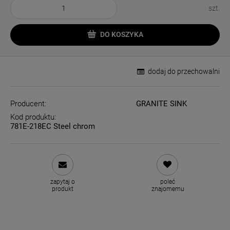
szt.
DO KOSZYKA
dodaj do przechowalni
Producent:
GRANITE SINK
Kod produktu:
781E-218EC Steel chrom
zapytaj o
poleć
produkt
znajomemu