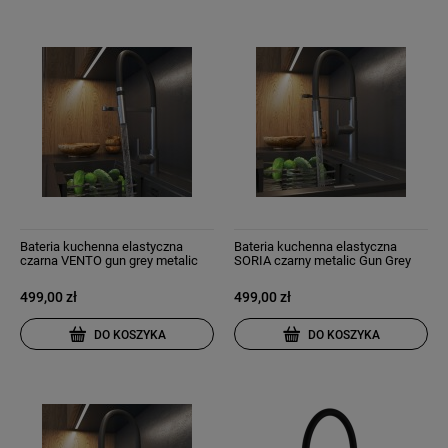
Bateria kuchenna elastyczna
Bateria kuchenna elastyczna
czarna VENTO gun grey metalic
SORIA czarny metalic Gun Grey
499,00 zł
499,00 zł
DO KOSZYKA
DO KOSZYKA