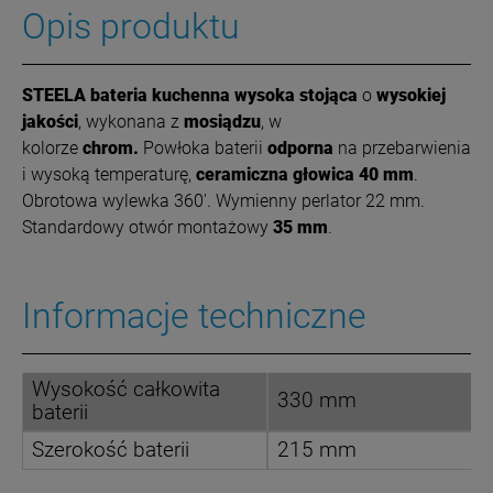
Opis produktu
STEELA bateria kuchenna wysoka stojąca
o
wysokiej
jakości
, wykonana z
mosiądzu
, w
kolorze
chrom.
Powłoka
baterii
odporna
na przebarwienia
i wysoką temperaturę,
ceramiczna głowica 40 mm
.
Obrotowa wylewka 360'. Wymienny perlator 22 mm.
Standardowy otwór montażowy
35 mm
.
Informacje techniczne
Wysokość całkowita
330 mm
baterii
Szerokość baterii
215 mm