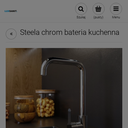
Szukaj
(pusty)
Menu
Steela chrom bateria kuchenna