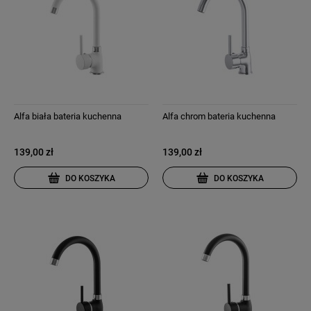
Alfa biała bateria kuchenna
Alfa chrom bateria kuchenna
139,00 zł
139,00 zł
DO KOSZYKA
DO KOSZYKA