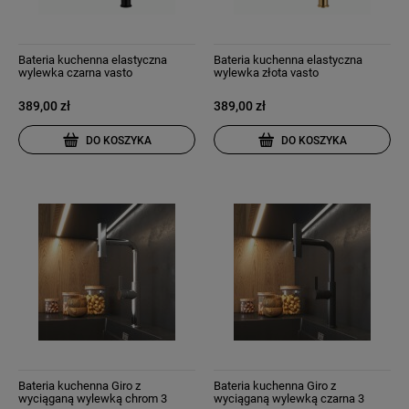
Bateria kuchenna elastyczna
Bateria kuchenna elastyczna
wylewka czarna vasto
wylewka złota vasto
389,00 zł
389,00 zł
DO KOSZYKA
DO KOSZYKA
Bateria kuchenna Giro z
Bateria kuchenna Giro z
wyciąganą wylewką chrom 3
wyciąganą wylewką czarna 3