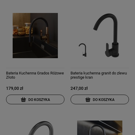
Bateria Kuchenna Grados Różowe
Bateria kuchenna granit do zlewu
Złoto
prestige kran
179,00 zł
247,00 zł
DO KOSZYKA
DO KOSZYKA