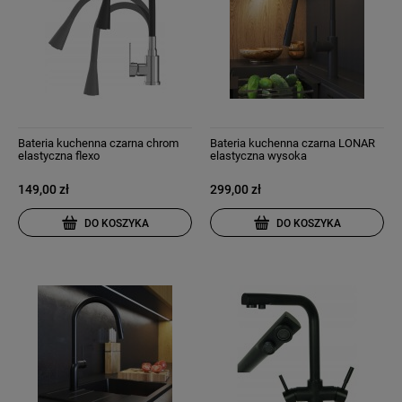
Bateria kuchenna czarna chrom
Bateria kuchenna czarna LONAR
elastyczna flexo
elastyczna wysoka
149,00 zł
299,00 zł
DO KOSZYKA
DO KOSZYKA