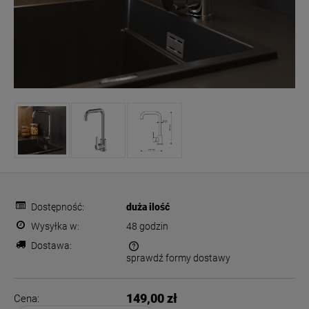
Dostępność:
duża ilość
Wysyłka w:
48 godzin
Dostawa:
sprawdź formy dostawy
Cena nie zawiera ewentualnych kosztów płatności
149,00 zł
Cena: