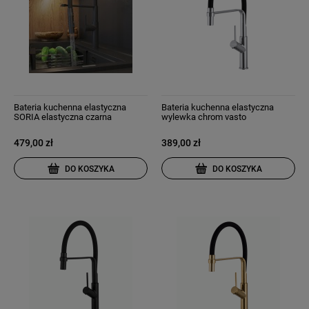
Bateria kuchenna elastyczna
Bateria kuchenna elastyczna
SORIA elastyczna czarna
wylewka chrom vasto
479,00 zł
389,00 zł
DO KOSZYKA
DO KOSZYKA