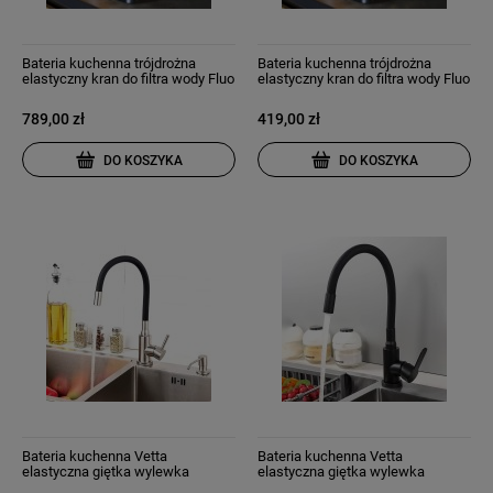
Bateria kuchenna trójdrożna
Bateria kuchenna trójdrożna
elastyczny kran do filtra wody Fluo
elastyczny kran do filtra wody Fluo
czarna
złoto szczotkowane
789,00 zł
419,00 zł
DO KOSZYKA
DO KOSZYKA
Bateria kuchenna Vetta
Bateria kuchenna Vetta
elastyczna giętka wylewka
elastyczna giętka wylewka
wysoka do umywalki chrom
wysoka do umywalki czarna