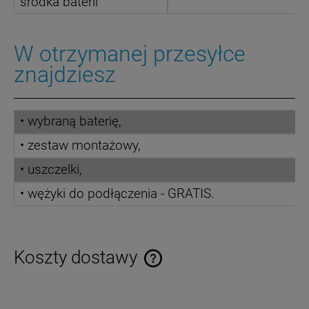
środka baterii
W otrzymanej przesyłce
znajdziesz
• wybraną baterię,
• zestaw montażowy,
• uszczelki,
• wężyki do podłączenia - GRATIS.
Koszty dostawy
Cena nie zawiera ewentualnych kosztów płatności