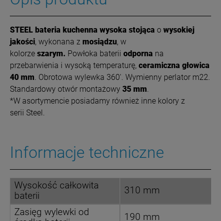
STEEL bateria kuchenna wysoka stojąca
o
wysokiej
jakości
, wykonana z
mosiądzu
, w
kolorze
szarym.
Powłoka
baterii
odporna
na
przebarwienia i wysoką temperaturę,
ceramiczna głowica
40 mm
. Obrotowa wylewka 360'. Wymienny perlator m22.
Standardowy otwór montażowy
35 mm
.
*W asortymencie posiadamy również inne kolory z
serii Steel.
Informacje techniczne
Wysokość całkowita
310 mm
baterii
Zasięg wylewki od
190 mm