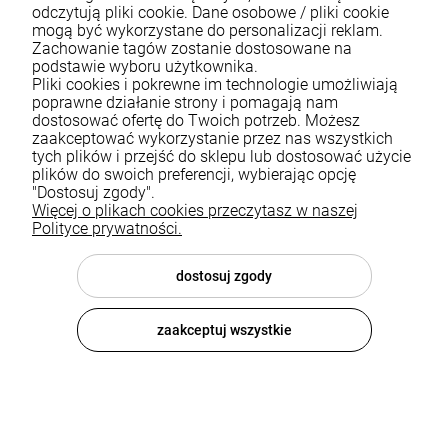
odczytują pliki cookie. Dane osobowe / pliki cookie
mogą być wykorzystane do personalizacji reklam.
Zachowanie tagów zostanie dostosowane na
podstawie wyboru użytkownika.
Pliki cookies i pokrewne im technologie umożliwiają
Bateria kuchenna z elastyczną
Bateria kuchenna z elastyczną
wylewką Fano czarna
wylewką Fano gun grey
poprawne działanie strony i pomagają nam
dostosować ofertę do Twoich potrzeb. Możesz
499,00 zł
562,49 zł
zaakceptować wykorzystanie przez nas wszystkich
tych plików i przejść do sklepu lub dostosować użycie
plików do swoich preferencji, wybierając opcję
DO KOSZYKA
DO KOSZYKA
"Dostosuj zgody".
Więcej o plikach cookies przeczytasz w naszej
Polityce prywatności.
dostosuj zgody
zaakceptuj wszystkie
Bateria kuchenna z elastyczną
Bateria kuchenna z elastyczną