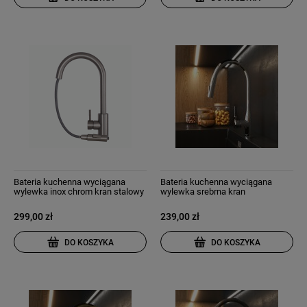
Bateria kuchenna wyciągana
Bateria kuchenna wyciągana
wylewka inox chrom kran stalowy
wylewka srebrna kran
snake slim
dwufunkcyjny chrom nowoczesny
Fossa
299,00 zł
239,00 zł
DO KOSZYKA
DO KOSZYKA