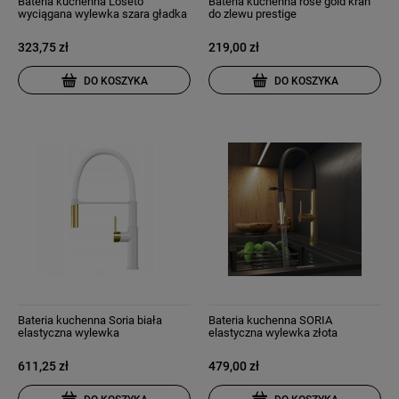
Bateria kuchenna Loseto
Bateria kuchenna rose gold kran
wyciągana wylewka szara gładka
do zlewu prestige
323,75 zł
219,00 zł
DO KOSZYKA
DO KOSZYKA
Bateria kuchenna Soria biała
Bateria kuchenna SORIA
elastyczna wylewka
elastyczna wylewka złota
szczotkowane złoto
szczotkowana
611,25 zł
479,00 zł