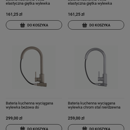
elastyczna giętka wylewka
elastyczna giętka wylewka
wysoka do umywalki chrom
wysoka do umywalki czarna
161,25 zł
161,25 zł
DO KOSZYKA
DO KOSZYKA
Bateria kuchenna wyciągana
Bateria kuchenna wyciągana
wylewka beżowa do
wylewka chrom stal nierdzewna
zlewozmywaka kran libra
kran snake slim
299,00 zł
259,00 zł
DO KOSZYKA
DO KOSZYKA