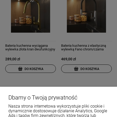
Bateria kuchenna wyciągana
Bateria kuchenna z elastyczną
wylewka złota kran dwufunkcyjny
wylewką Fano chrom/czarna
nowoczesny Fossa
289,00 zł
469,00 zł
DO KOSZYKA
DO KOSZYKA
Dbamy o Twoją prywatność
Nasza strona internetowa wykorzystuje pliki cookie i
dynamicznie dostosowuje działanie Analytics, Google
Ads i tagów firm zewnętrznych, które tworzą lub